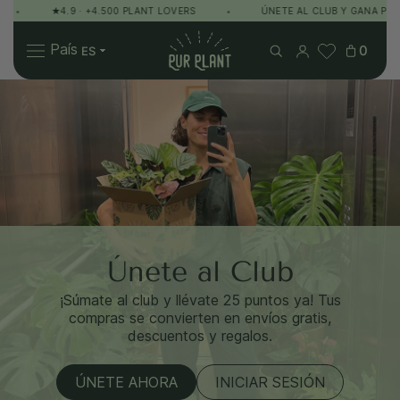
•
★4.9 · +4.500 PLANT LOVERS
•
ÚNETE AL CLUB Y GANA PUNT
Pur Plant
País
0
Plantas
Regalos
Sobre Pur Plant
Únete al Club
¡Súmate al club y llévate 25 puntos ya! Tus
compras se convierten en envíos gratis,
descuentos y regalos.
ÚNETE AHORA
INICIAR SESIÓN