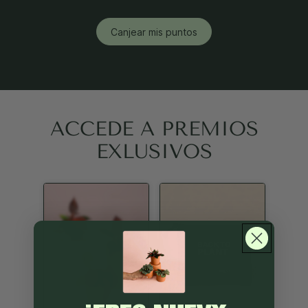
Canjear mis puntos
ACCEDE A PREMIOS
EXLUSIVOS