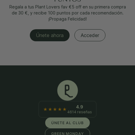
Regala a tus Plant Lovers fav €5 off en su primera compra
de 30 €, y recibe 100 puntos por cada recomendación.
¡Propaga Felicidad!
Únete ahora
Acceder
4.9
★★★★★
4614 reseñas
ÚNETE AL CLUB
GREEN MONDAY