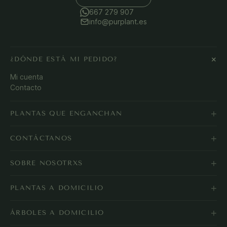
667 279 907
info@purplant.es
+
¿DÓNDE ESTÁ MI PEDIDO?
Mi cuenta
Contacto
+
PLANTAS QUE ENGANCHAN
+
CONTÁCTANOS
+
SOBRE NOSOTRXS
+
PLANTAS A DOMICILIO
+
ÁRBOLES A DOMICILIO