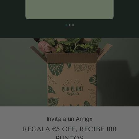
Invita a un Amigx
REGALA €5 OFF, RECIBE 100
PUNTOS