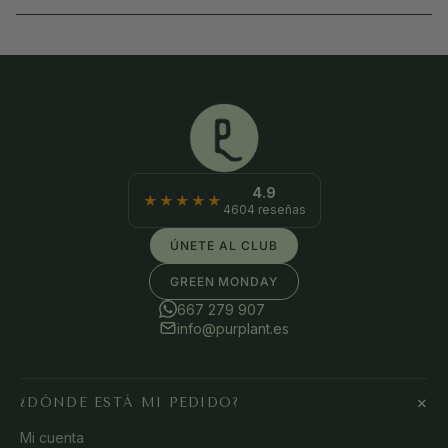
Comprar flores secas y preservadas
online
Las flores secas y preservadas tienen algo especial: la belleza
de un ramo natural, pero para siempre. Sin agua, sin
mantenimiento y sin marchitarse. En Pur Plant seleccionamos
composiciones naturales y las enviamos en 24/48 h laborables
4.9
★★★★★
4604 reseñas
con packaging seguro y libre de plásticos.
ÚNETE AL CLUB
Son la forma más bonita —y sostenible— de llenar tu casa de
flores, o de hacer un regalo que permanece mucho tiempo
GREEN MONDAY
después.
667 279 907
info@purplant.es
Qué encontrarás en esta colección
+
Ramos de flores secas naturales
: composiciones llenas
¿DÓNDE ESTÁ MI PEDIDO?
de textura y movimiento (Zoe, Karen, Moulin Rouge,
Mi cuenta