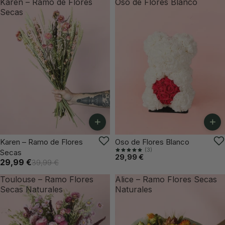
Karen – Ramo de Flores
Oso de Flores Blanco
Secas
+
+
-25%
ÚLTIMAS UNIDADES
Karen – Ramo de Flores
Oso de Flores Blanco
(3)
Secas
29,99 €
29,99 €
39,99 €
Toulouse – Ramo Flores
Alice – Ramo Flores Secas
Secas Naturales
Naturales