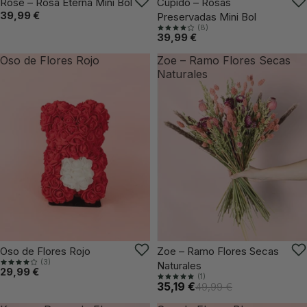
Rose – Rosa Eterna Mini Bol
Cupido – Rosas
39,99 €
Preservadas Mini Bol
(8)
39,99 €
Oso de Flores Rojo
Zoe – Ramo Flores Secas
Naturales
VUELVE PRONTO
VUELVE PRONTO
Oso de Flores Rojo
Zoe – Ramo Flores Secas
(3)
Naturales
29,99 €
(1)
35,19 €
49,99 €