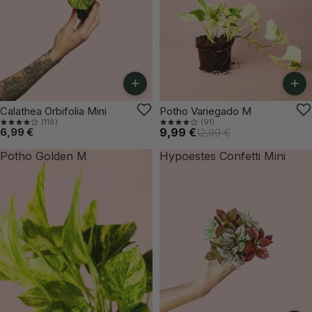
+
+
-23%
Calathea Orbifolia Mini
Potho Variegado M
(118)
(91)
6,99 €
9,99 €
12,99 €
Potho Golden M
Hypoestes Confetti Mini