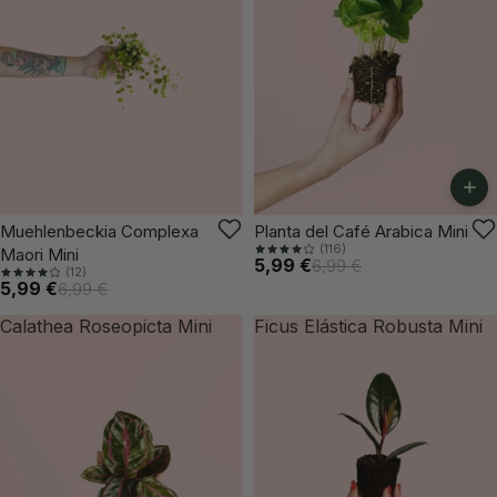
+
VUELVE PRONTO
-14%
Muehlenbeckia Complexa
Planta del Café Arabica Mini
(116)
Maori Mini
5,99 €
6,99 €
(12)
5,99 €
6,99 €
Calathea Roseopicta Mini
Ficus Elástica Robusta Mini