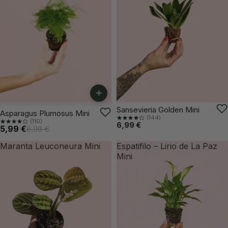
+
VUELVE PRONTO
Sansevieria Golden Mini
-14%
Asparagus Plumosus Mini
(144)
(110)
6,99 €
5,99 €
6,99 €
Maranta Leuconeura Mini
Espatifilo – Lirio de La Paz
Mini