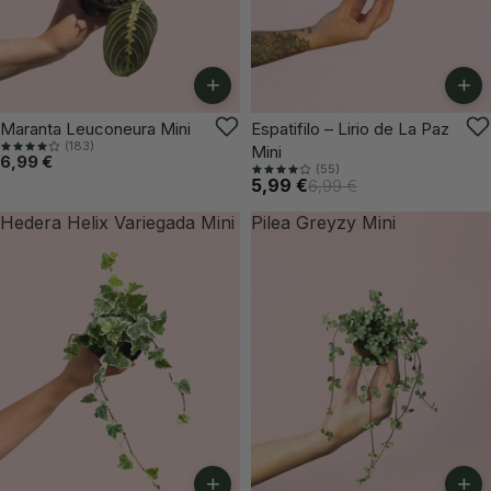
+
+
-14%
Maranta Leuconeura Mini
Espatifilo – Lirio de La Paz
(183)
Mini
6,99 €
(55)
5,99 €
6,99 €
Hedera Helix Variegada Mini
Pilea Greyzy Mini
+
+