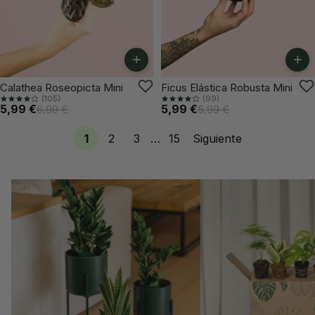
+
+
-14%
-14%
Calathea Roseopicta Mini
Ficus Elástica Robusta Mini
(105)
(99)
5,99 €
5,99 €
6,99 €
6,99 €
1
2
3
…
15
Siguiente
Plantas por menos de 20€
Plantas por menos d