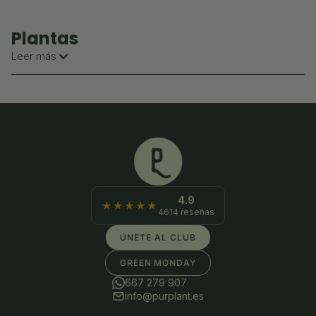
Plantas
Leer más
Compra plantas online con envío en 24/48h 🌱 La tienda de
plantas mejor valorada de España — 4.9★ con 4.600 reseñas.
Envío gratis desde 49€, packaging sin plásticos.
4.9
★★★★★
4614 reseñas
ÚNETE AL CLUB
GREEN MONDAY
667 279 907
info@purplant.es