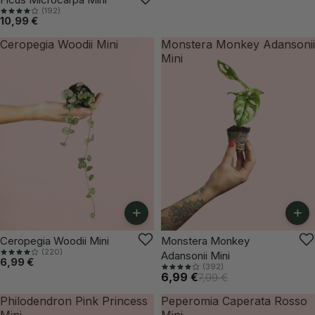
(192)
10,99 €
Ceropegia Woodii Mini
Monstera Monkey Adansonii
Mini
+
+
-12%
Ceropegia Woodii Mini
Monstera Monkey
(220)
Adansonii Mini
6,99 €
(392)
6,99 €
7,99 €
Philodendron Pink Princess
Peperomia Caperata Rosso
Mini
Mini