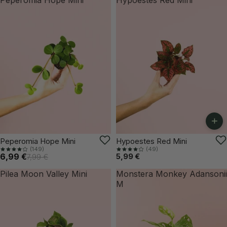
+
VUELVE PRONTO
Peperomia Hope Mini
Hypoestes Red Mini
(149)
(49)
6,99 €
5,99 €
7,99 €
Pilea Moon Valley Mini
Monstera Monkey Adansonii
M