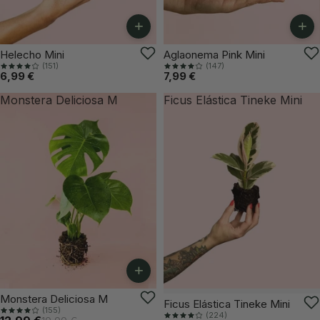
+
+
Helecho Mini
Aglaonema Pink Mini
(151)
(147)
6,99 €
7,99 €
Monstera Deliciosa M
Ficus Elástica Tineke Mini
+
-35%
Monstera Deliciosa M
VUELVE PRONTO
Ficus Elástica Tineke Mini
(155)
(224)