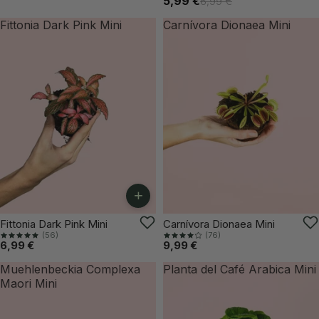
5,99 €
6,99 €
Fittonia Dark Pink Mini
Carnívora Dionaea Mini
+
VUELVE PRONTO
Fittonia Dark Pink Mini
Carnívora Dionaea Mini
(56)
(76)
6,99 €
9,99 €
Muehlenbeckia Complexa
Planta del Café Arabica Mini
Maori Mini