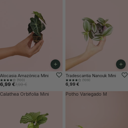
+
+
-12%
Alocasia Amazónica Mini
Tradescantia Nanouk Mini
(100)
(109)
6,99 €
6,99 €
7,99 €
Calathea Orbifolia Mini
Potho Variegado M