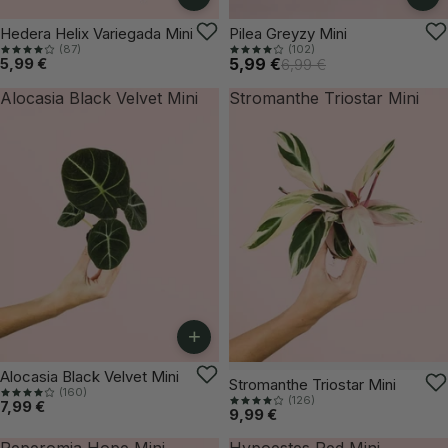
-14%
Hedera Helix Variegada Mini
Pilea Greyzy Mini
(87)
(102)
5,99 €
5,99 €
6,99 €
Alocasia Black Velvet Mini
Stromanthe Triostar Mini
+
Alocasia Black Velvet Mini
VUELVE PRONTO
Stromanthe Triostar Mini
(160)
(126)
7,99 €
9,99 €
Peperomia Hope Mini
Hypoestes Red Mini