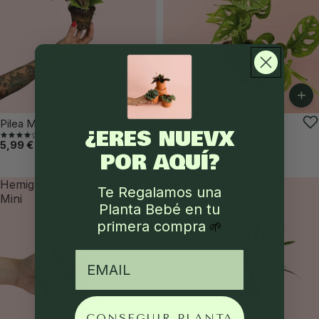
+
VUELVE PRONTO
-25%
Pilea Moon Valley Mini
Monstera Monkey
¿ERES NUEVX
(60)
Adansonii M
5,99 €
(127)
POR AQUÍ?
14,99 €
19,99 €
Hemigraphis Snow White
Palma Areca Mini
Te Regalamos una
Mini
Planta Bebé en tu
primera compra
🌱
email
CONSEGUIR PLANTA