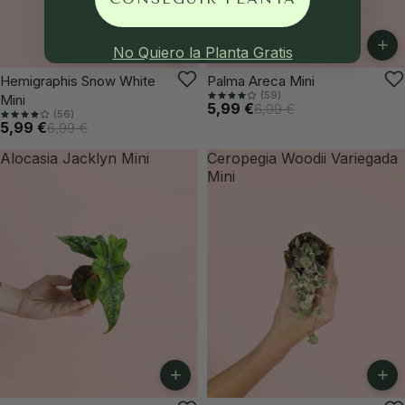
+
+
No Quiero la Planta Gratis
-14%
-14%
Hemigraphis Snow White
Palma Areca Mini
(59)
Mini
5,99 €
6,99 €
(56)
5,99 €
6,99 €
Alocasia Jacklyn Mini
Ceropegia Woodii Variegada
Mini
+
+