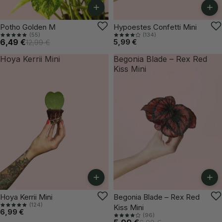
+
+
-50%
ÚLTIMAS UNIDADES
Potho Golden M
Hypoestes Confetti Mini
(55)
(134)
6,49 €
5,99 €
12,99 €
Hoya Kerrii Mini
Begonia Blade – Rex Red
Kiss Mini
+
+
-14%
Hoya Kerrii Mini
Begonia Blade – Rex Red
(124)
Kiss Mini
6,99 €
(96)