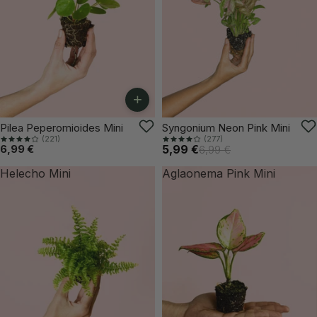
+
VUELVE PRONTO
Pilea Peperomioides Mini
Syngonium Neon Pink Mini
(221)
(277)
6,99 €
5,99 €
6,99 €
Helecho Mini
Aglaonema Pink Mini