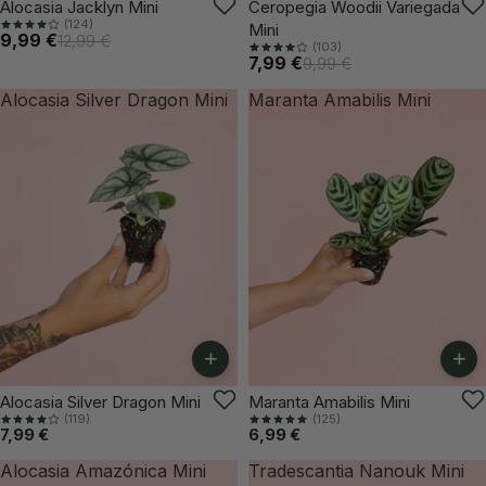
-23%
-20%
Alocasia Jacklyn Mini
Ceropegia Woodii Variegada
(124)
Mini
9,99 €
12,99 €
(103)
7,99 €
9,99 €
Alocasia Silver Dragon Mini
Maranta Amabilis Mini
+
+
ÚLTIMAS UNIDADES
Alocasia Silver Dragon Mini
Maranta Amabilis Mini
(119)
(125)
7,99 €
6,99 €
Alocasia Amazónica Mini
Tradescantia Nanouk Mini