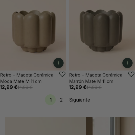
+
+
-13%
-13%
Retro – Maceta Cerámica
Retro – Maceta Cerámica
Moca Mate M 11 cm
Marrón Mate M 11 cm
12,99 €
12,99 €
14,99 €
14,99 €
1
2
Siguiente
Cubremacetas para Plantas
Jardineras para Plan