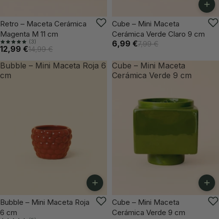
+
VUELVE PRONTO
-12%
Retro – Maceta Cerámica
Cube – Mini Maceta
Magenta M 11 cm
Cerámica Verde Claro 9 cm
(3)
6,99 €
7,99 €
12,99 €
14,99 €
Bubble – Mini Maceta Roja 6
Cube – Mini Maceta
cm
Cerámica Verde 9 cm
+
+
ÚLTIMAS UNIDADES
Bubble – Mini Maceta Roja
Cube – Mini Maceta
6 cm
Cerámica Verde 9 cm