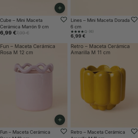
+
-12%
VUELVE PRONTO
Cube – Mini Maceta
Lines – Mini Maceta Dorada
Cerámica Marrón 9 cm
6 cm
(6)
6,99 €
7,99 €
6,99 €
Fun – Maceta Cerámica
Retro – Maceta Cerámica
Rosa M 12 cm
Amarilla M 11 cm
+
ÚLTIMAS UNIDADES
VUELVE PRONTO
Fun – Maceta Cerámica
Retro – Maceta Cerámica