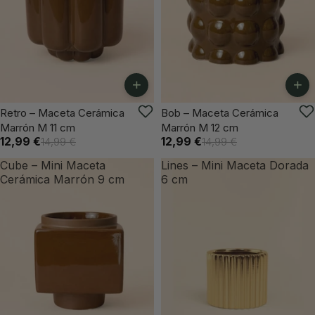
+
+
-13%
-13%
Retro – Maceta Cerámica
Bob – Maceta Cerámica
Marrón M 11 cm
Marrón M 12 cm
12,99 €
12,99 €
14,99 €
14,99 €
Cube – Mini Maceta
Lines – Mini Maceta Dorada
Cerámica Marrón 9 cm
6 cm