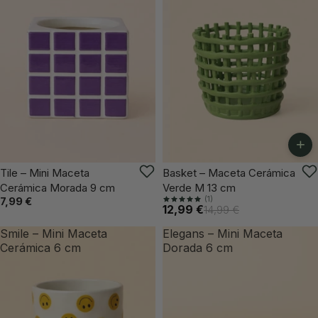
+
VUELVE PRONTO
-13%
Tile – Mini Maceta
Basket – Maceta Cerámica
Cerámica Morada 9 cm
Verde M 13 cm
(1)
7,99 €
12,99 €
14,99 €
Smile – Mini Maceta
Elegans – Mini Maceta
Cerámica 6 cm
Dorada 6 cm