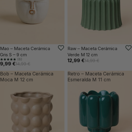
VUELVE PRONTO
VUELVE PRONTO
Mao – Maceta Cerámica
Raw – Maceta Cerámica
Gris S – 9 cm
Verde M 12 cm
(6)
12,99 €
14,99 €
9,99 €
14,99 €
Bob – Maceta Cerámica
Retro – Maceta Cerámica
Moca M 12 cm
Esmeralda M 11 cm