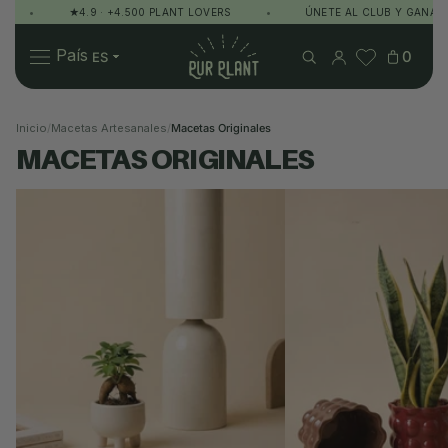
★4.9 · +4.500 PLANT LOVERS
•
ÚNETE AL CLUB Y GANA PUNTO
Pur Plant
País
0
Inicio
/
Macetas Artesanales
/
Macetas Originales
MACETAS ORIGINALES
Plantas
Regalos
Sobre Pur Plant
Mini Macetas
Macetas M