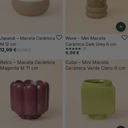
+
VUELVE PRONTO
ÚLTIMAS UNIDADES
Japandi – Maceta Cerámica
Wave – Mini Maceta
M 12 cm
Cerámica Dark Grey 6 cm
(2)
12,99 €
14,99 €
6,99 €
Retro – Maceta Cerámica
Cube – Mini Maceta
Magenta M 11 cm
Cerámica Verde Claro 9 cm