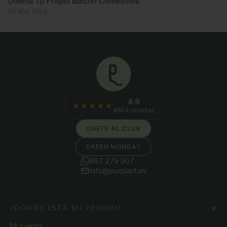
Diseña Tu Propio Balcón Comestible
09 May 2023
4.9
★★★★★
4604 reseñas
ÚNETE AL CLUB
GREEN MONDAY
667 279 907
info@purplant.es
+
¿DÓNDE ESTÁ MI PEDIDO?
Mi cuenta