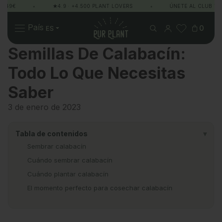
 49€
•
★4.9 · +4.500 PLANT LOVERS
•
ÚNETE AL CLUB Y G
Pur Plant
País
0
Semillas De Calabacín:
Todo Lo Que Necesitas
Plantas
Regalos
Sobre Pur Plant
Saber
3 de enero de 2023
Tabla de contenidos
▾
Sembrar calabacín
Cuándo sembrar calabacín
Cuándo plantar calabacín
El momento perfecto para cosechar calabacín