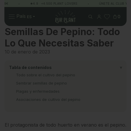
49€
•
★4.9 · +4.500 PLANT LOVERS
•
ÚNETE AL CLUB Y G
Pur Plant
País
0
Semillas De Pepino: Todo
Lo Que Necesitas Saber
Plantas
Regalos
Sobre Pur Plant
10 de enero de 2023
Tabla de contenidos
▾
Todo sobre el cultivo del pepino
Sembrar semillas de pepino
Plagas y enfermedades
Asociaciones de cultivo del pepino
El protagonista de todo
huerto
en verano es el pepino.