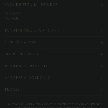
+
¿DÓNDE ESTÁ MI PEDIDO?
Mi cuenta
Contacto
+
PLANTAS QUE ENGANCHAN
+
CONTÁCTANOS
+
SOBRE NOSOTRXS
+
PLANTAS A DOMICILIO
+
ÁRBOLES A DOMICILIO
+
FLORES
INSTAGRAM
TIK TOK
PINTEREST
FACEBOOK
YOUTUBE
Aviso legal
Política de privacidad
Términos del servicio