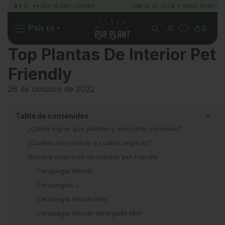
★4.9 · +4.500 PLANT LOVERS
•
ÚNETE AL CLUB Y GANA PUNTOS
Pur Plant
País
0
Top Plantas De Interior Pet
Friendly
Plantas
Regalos
Sobre Pur Plant
26 de octubre de 2022
Tabla de contenidos
▾
¿Cómo lograr que plantas y mascotas convivan?
¿Cuáles son tóxicas y cuáles seguras?
Nuestra selección de plantas pet friendly
Ceropegia Woodii
Ceropegias→
Ceropegia Woodii Mini
Ceropegia Woodii Variegada Mini