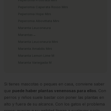
Peperomia Prostrata Mini
Peperomia Caperata Rosso Mini
Peperomia Hope Mini
Peperomia Albovittata Mini
Maranta Leuconeura
Marantas→
Maranta Leuconeura Mini
Maranta Amabilis Mini
Maranta Lemon Lime M
Maranta Variegada M
Si tienes mascotas o peques en casa, conviene saber
que
puede haber plantas venenosas para ellos
. Con
perros y niños suele bastar con poner las plantas en
alto y fuera de su alcance. Con los gatos el problema
crece: gracias a su agilidad llegan a cualquier parte.