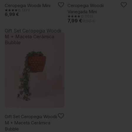
-20%
Ceropegia Woodii Mini
Ceropegia Woodii
(221)
Variegada Mini
6,99 €
(103)
7,99 €
9,99 €
Gift Set Ceropegia Woodii
M + Maceta Cerámica
Bubble
VUELVE PRONTO
Gift Set Ceropegia Woodii
M + Maceta Cerámica
Bubble