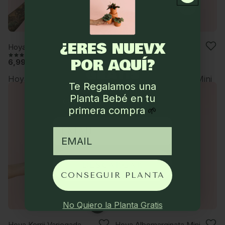
+
¿ERES NUEVX
VUELVE PRONTO
Hoya Kerrii Mini
Hoya Carnosa Mini
(124)
(76)
POR AQUÍ?
Descarga
6,99 €
12,99 €
gratis
Hoya Kerrii Variegada
Hoya Albomarginata Mini
Te Regalamos una
Guía completa de
Planta Bebé en tu
cuidados de plantas
🌱
primera compra
🌱
email
email
DESCARGAR
CONSEGUIR PLANTA
+
No Quiero la Planta Gratis
VUELVE PRONTO
Hoya Kerrii Variegada
Hoya Albomarginata Mini