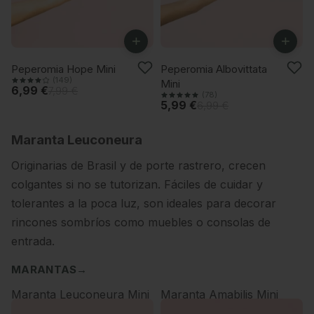
+
+
-12%
-14%
Peperomia Hope Mini
Peperomia Albovittata
(149)
Mini
6,99 €
7,99 €
(78)
5,99 €
6,99 €
Maranta Leuconeura
Originarias de Brasil y de porte rastrero, crecen
colgantes si no se tutorizan. Fáciles de cuidar y
tolerantes a la poca luz, son ideales para decorar
rincones sombríos como muebles o consolas de
entrada.
MARANTAS
→
Maranta Leuconeura Mini
Maranta Amabilis Mini