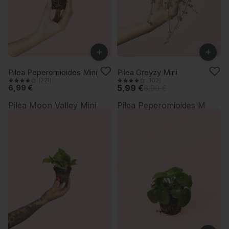
+
+
-14%
Pilea Peperomioides Mini
Pilea Greyzy Mini
(221)
(102)
6,99 €
5,99 €
6,99 €
Pilea Moon Valley Mini
Pilea Peperomioides M