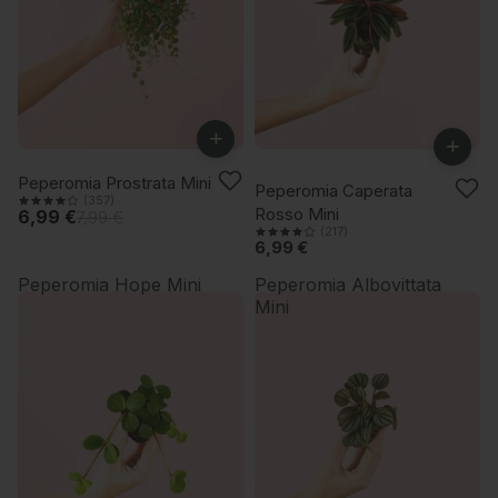
+
+
-12%
Peperomia Prostrata Mini
Peperomia Caperata
(357)
Rosso Mini
6,99 €
7,99 €
(217)
6,99 €
Peperomia Hope Mini
Peperomia Albovittata
Mini