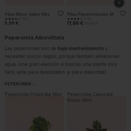
+
VUELVE PRONTO
-10%
Pilea Moon Valley Mini
Pilea Peperomioides M
(60)
(34)
5,99 €
17,99 €
19,99 €
Peperomia Albovittata
Las peperomias son de
bajo mantenimiento
y
necesitan pocos riegos, porque también almacenan
agua. Una gran elección si buscas una planta muy
fácil, apta para despistados ¡y para mascotas!
PEPEROMIA
→
Peperomia Prostrata Mini
Peperomia Caperata
Rosso Mini