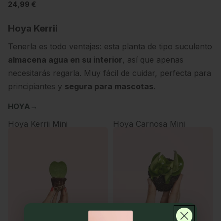
24,99 €
Hoya Kerrii
Tenerla es todo ventajas: esta planta de tipo suculento
almacena agua en su interior
, así que apenas
necesitarás regarla. Muy fácil de cuidar, perfecta para
principiantes y
segura para mascotas
.
HOYA
→
Hoya Kerrii Mini
Hoya Carnosa Mini