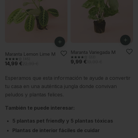
+
+
-50%
Maranta Variegada M
-34%
Maranta Lemon Lime M
(22)
(45)
9,99 €
19,99 €
14,99 €
22,99 €
Esperamos que esta información te ayude a convertir
tu casa en una auténtica jungla donde convivan
peludos y plantas felices.
También te puede interesar:
5 plantas pet friendly y 5 plantas tóxicas
Plantas de interior fáciles de cuidar