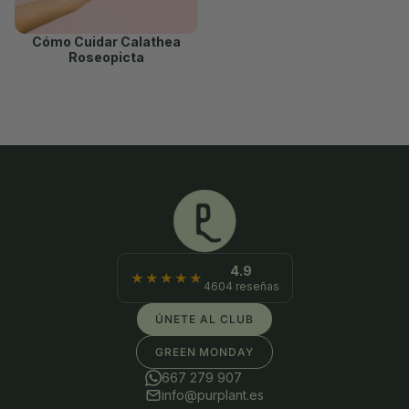
Cómo Cuidar Calathea
Roseopicta
4.9
★★★★★
4604 reseñas
ÚNETE AL CLUB
GREEN MONDAY
667 279 907
info@purplant.es