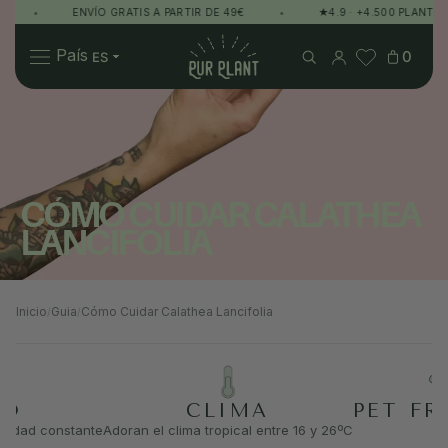
•
ENVÍO GRATIS A PARTIR DE 49€
•
★4.9 · +4.500 PLANT LOV
Pur Plant
País
0
Plantas
Regalos
Sobre Pur Plant
CÓMO CUIDAR CALATHEA
LANCIFOLIA
Inicio
Guia
Cómo Cuidar Calathea Lancifolia
/
/
GO
CLIMA
PET FR
medad constante
Adoran el clima tropical entre 16 y 26ºC
Sí