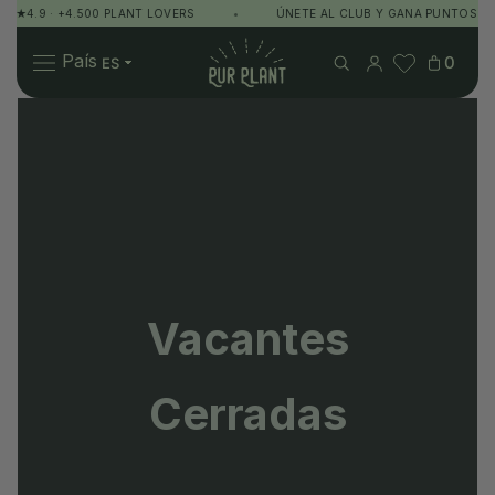
★4.9 · +4.500 PLANT LOVERS
•
ÚNETE AL CLUB Y GANA PUNTOS
Pur Plant
País
0
Plantas
Regalos
Sobre Pur Plant
Vacantes
Cerradas