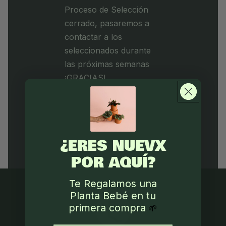
Proceso de Selección
cerrado, pasaremos a
contactar a los
seleccionados durante
las próximas semanas
¡GRACIAS!
¿ERES NUEVX
POR AQUÍ?
Te Regalamos una
Planta Bebé en tu
primera compra
🌱