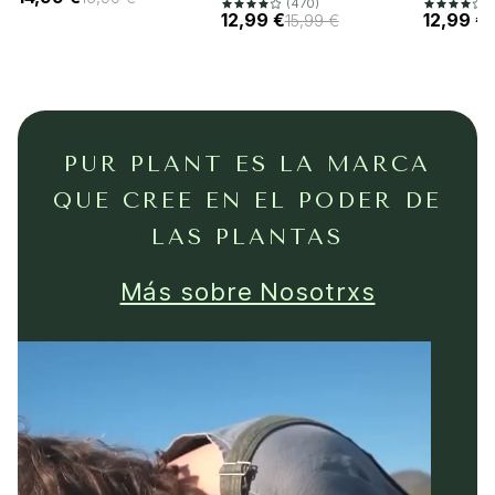
(470)
(
12,99 €
12,99 €
15,99 €
PUR PLANT ES LA MARCA
QUE CREE EN EL PODER DE
LAS PLANTAS
Más sobre Nosotrxs