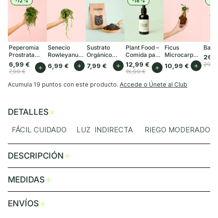
-12%
-18%
-1
Peperomia
Senecio
Sustrato
Plant Food –
Ficus
Baob
Prostrata
Rowleyanus
Orgánico
Comida para
Microcarpa
26,9
Mini
Mini
para Plantas
Plantas
Mini
6,99 €
12,99 €
29,9
6,99 €
+
7,99 €
+
10,99 €
+
+
+
de Interior 3L
Interior 50ml
7,99 €
15,99 €
Acumula
19 puntos
con este producto.
Accede o Únete al Club
+
DETALLES
FÁCIL CUIDADO LUZ INDIRECTA RIEGO MODERADO
+
DESCRIPCIÓN
+
MEDIDAS
+
ENVÍOS