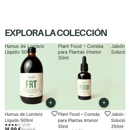
EXPLORA LA COLECCIÓN
Humus de Lombriz
Plant Food – Comida
Jabón P
Líquido 500ml
para Plantas Interior
Solución
50ml
+
+
-11%
-18%
-18%
Humus de Lombriz
Plant Food – Comida
Jabón Po
Líquido 500ml
para Plantas Interior
Solución 
(229)
50ml
250ml
14,99 €
16,99 €