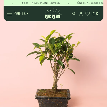
•
★4.9 · +4.500 PLANT LOVERS
•
ÚNETE AL CLUB Y GANA 
Pur Plant
País
0
Plantas
Regalos
Sobre Pur Plant