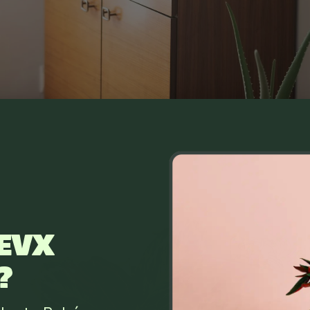
EVX
?