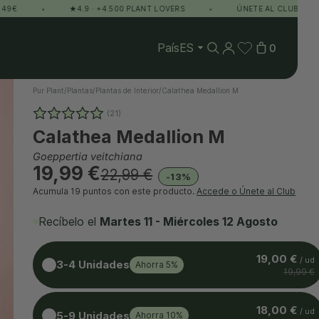
•
★4.9 · +4.500 PLANT LOVERS
•
ÚNETE AL CLUB Y GANA PU
País
0
Pur Plant
/
Plantas
/
Plantas de Interior
/
Calathea Medallion M
(21)
Calathea Medallion M
Goeppertia veitchiana
19,99 €
22,99 €
-13%
Acumula
19 puntos
con este producto.
Accede o Únete al Club
Recíbelo el
Martes 11 - Miércoles 12 Agosto
19,00 €
/ ud
3-4 Unidades
Ahorra 5%
19,99 €
18,00 €
/ ud
5-9 Unidades
Ahorra 10%