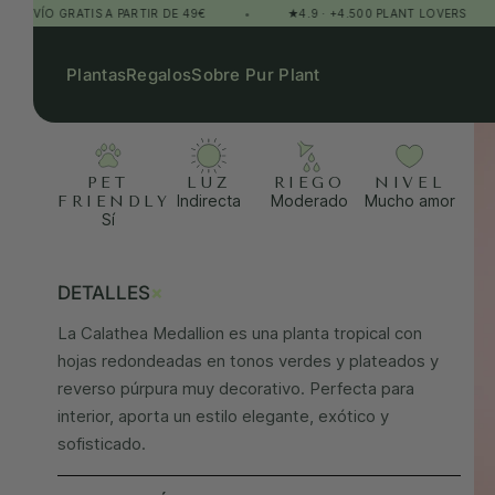
O GRATIS A PARTIR DE 49€
•
★4.9 · +4.500 PLANT LOVERS
•
Plantas
Regalos
Sobre Pur Plant
PET
LUZ
RIEGO
NIVEL
Indirecta
Moderado
Mucho amor
FRIENDLY
Sí
+
DETALLES
La Calathea Medallion es una planta tropical con
hojas redondeadas en tonos verdes y plateados y
reverso púrpura muy decorativo. Perfecta para
interior, aporta un estilo elegante, exótico y
sofisticado.