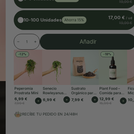
19,99 €
17,00 €
/ ud
10-100 Unidades
Ahorra 15%
19,99 €
Añadir
−
+
-12%
-18%
Peperomia
Senecio
Sustrato
Plant Food –
Fic
Prostrata Mini
Rowleyanus
Orgánico para
Comida para
Mic
Mini
Plantas de
Plantas Interior
Min
6,99 €
12,99 €
6,99 €
+
7,99 €
+
10
+
+
Interior 3L
50ml
7,99 €
15,99 €
RECÍBE TU PEDIDO EN 24/48H