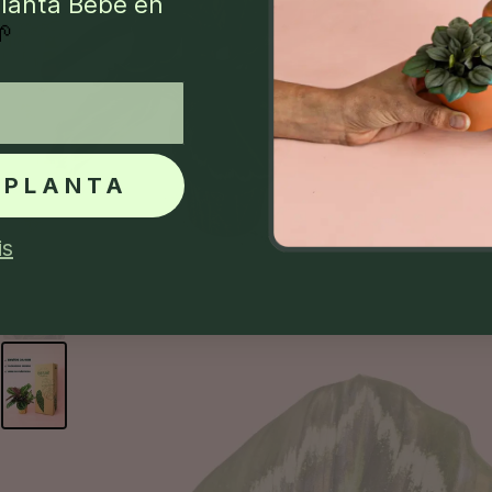
lanta Bebé en
🌱
 PLANTA
is