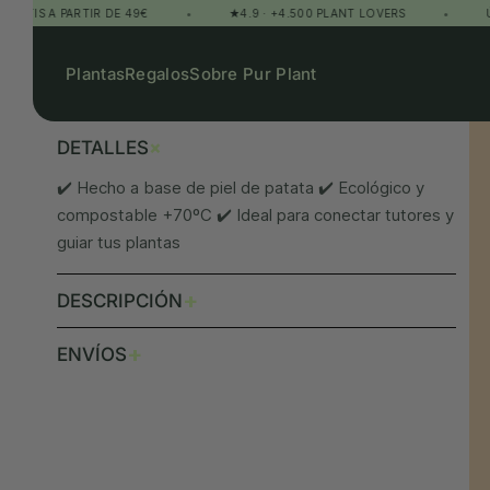
 A PARTIR DE 49€
•
★4.9 · +4.500 PLANT LOVERS
•
ÚNETE 
Plantas
Regalos
Sobre Pur Plant
+
DETALLES
✔️ Hecho a base de piel de patata ✔️ Ecológico y
compostable +70ºC ✔️ Ideal para conectar tutores y
guiar tus plantas
+
DESCRIPCIÓN
+
ENVÍOS