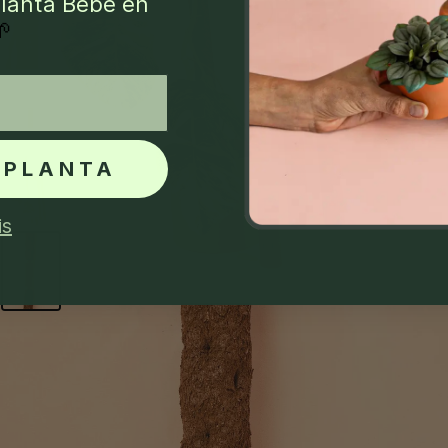
lanta Bebé en
🌱
 PLANTA
is