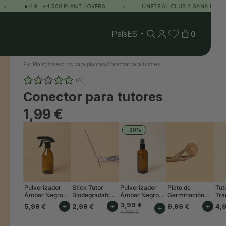
★4.9 · +4.500 PLANT LOVERS
•
ÚNETE AL CLUB Y GANA PUNTOS
País
0
Pur Plant
/
Accesorios para plantas
/
Conector para tutores
(6)
Conector para tutores
1,99 €
-20%
Pulverizador
Stick Tutor
Pulverizador
Plato de
Tut
Ámbar Negro
Biodegradable
Ámbar Negro
Germinación
Tra
250 ml
50 cm
Mini 100 ml
Terracota para
de 
3,99 €
5,99 €
+
2,99 €
+
9,99 €
+
4,
+
Esquejes
cm
4,99 €