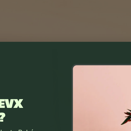
EVX
?