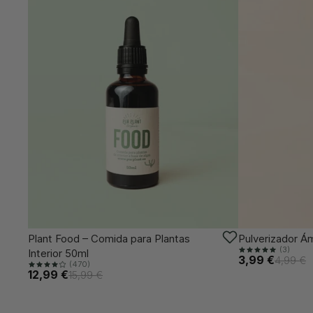
-18%
-20%
Plant Food – Comida para Plantas
Pulverizador Á
(3)
Interior 50ml
3,99 €
4,99 €
(470)
12,99 €
15,99 €