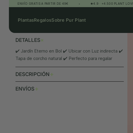
ENVÍO GRATIS A PARTIR DE 49€
•
★4.9 · +4.500 PLANT LOVERS
Plantas
Regalos
Sobre Pur Plant
+
DETALLES
✔️ Jardín Eterno en Bol ✔️ Ubicar con Luz indirecta ✔️
Tapa de corcho natural ✔️ Perfecto para regalar
+
DESCRIPCIÓN
+
ENVÍOS