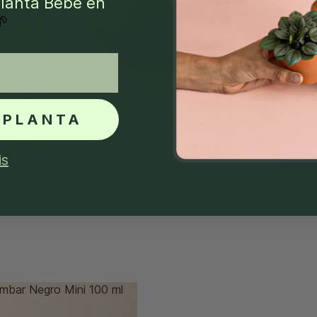
lanta Bebé en
🌱
 PLANTA
is
Ámbar Negro Mini 100 ml