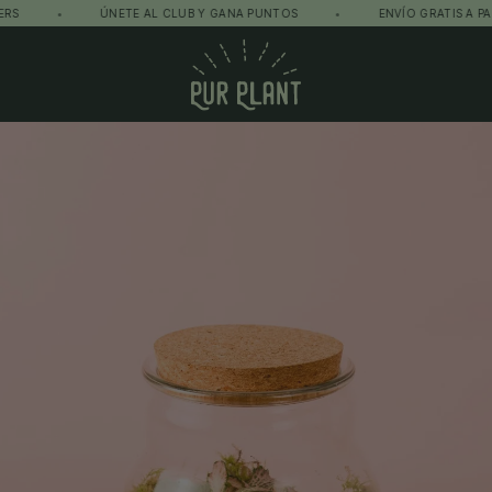
•
ÚNETE AL CLUB Y GANA PUNTOS
•
ENVÍO GRATIS A PARTIR DE 
Pur Plant