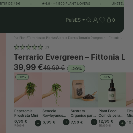
49€
•
★4.9 · +4.500 PLANT LOVERS
•
ÚNETE AL CLUB Y GA
País
0
Pur Plant
/
Terrarios de Plantas
/
Jardín Eterno
/
Terrario Evergreen – Fittonia L
(2)
Terrario Evergreen – Fittonia L
39,99 €
49,99 €
-20%
-12%
-18%
Peperomia
Senecio
Sustrato
Plant Food –
Fic
Prostrata Mini
Rowleyanus
Orgánico para
Comida para
Mic
Mini
Plantas de
Plantas Interior
Min
6,99 €
12,99 €
6,99 €
+
7,99 €
+
10
+
+
Interior 3L
50ml
7,99 €
15,99 €