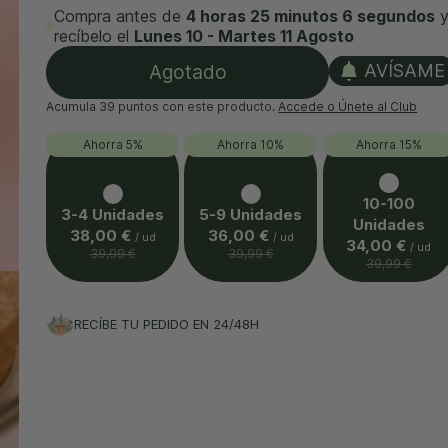
Compra antes de
4 horas 25 minutos 4 segundos
recíbelo el
Lunes 10 - Martes 11 Agosto
Agotado
AVÍSAME
Acumula
39 puntos
con este producto.
Accede o Únete al Club
Ahorra 5%
Ahorra 10%
Ahorra 15%
10-100
3-4 Unidades
5-9 Unidades
Unidades
38,00 €
36,00 €
/ ud
/ ud
34,00 €
/ ud
39,99 €
39,99 €
39,99 €
RECÍBE TU PEDIDO EN 24/48H