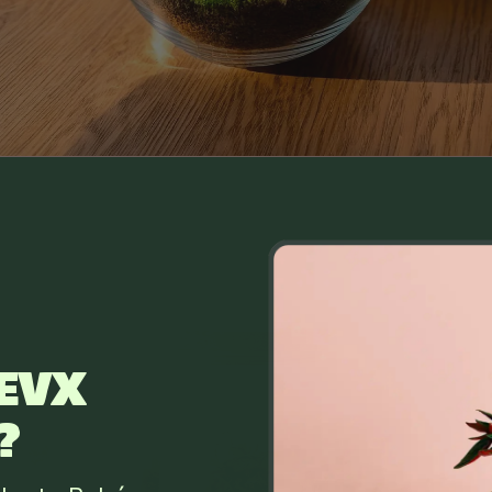
EVX
?