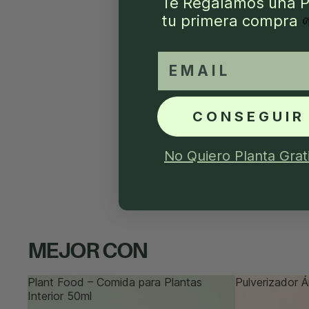
Te Regalamos una P
tu primera compra
email
CONSEGUIR
No Quiero Planta Grat
MEJOR CON
Plant Food – Comida para Plantas
Pulverizador 
Interior 50ml