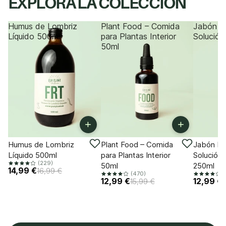
EXPLORA LA COLECCIÓN
Humus de Lombriz
Plant Food – Comida
Jabón P
Líquido 500ml
para Plantas Interior
Solución
50ml
+
+
-11%
-18%
-18%
Humus de Lombriz
Plant Food – Comida
Jabón Po
Líquido 500ml
para Plantas Interior
Solución 
(229)
50ml
250ml
14,99 €
16,99 €
(470)
(
12,99 €
12,99 €
15,99 €