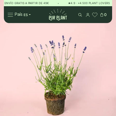
NVÍO GRATIS A PARTIR DE 49€
•
★4.9 · +4.500 PLANT LOVERS
•
Pur Plant
País
0
Plantas
Regalos
Sobre Pur Plant