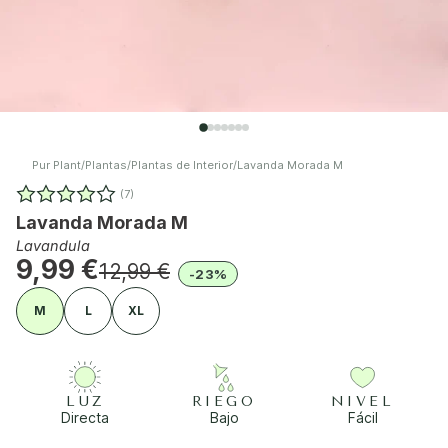
Pur Plant
/
Plantas
/
Plantas de Interior
/
Lavanda Morada M
(7)
Lavanda Morada M
Lavandula
9,99 €
12,99 €
-23%
M
L
XL
LUZ
RIEGO
NIVEL
Directa
Bajo
Fácil