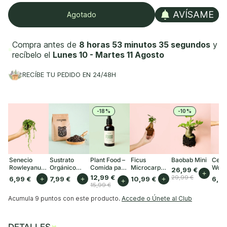
AVÍSAME
Agotado
Compra antes de
8 horas 53 minutos 34 segundos
y
recíbelo el
Lunes 10 - Martes 11 Agosto
RECÍBE TU PEDIDO EN 24/48H
-18%
-10%
Senecio
Sustrato
Plant Food –
Ficus
Baobab Mini
Cero
Rowleyanus
Orgánico
Comida para
Microcarpa
Woodi
26,99 €
+
Mini
para Plantas
Plantas
Mini
12,99 €
29,99 €
6,99 €
+
7,99 €
+
10,99 €
+
6,99
+
de Interior 3L
Interior 50ml
15,99 €
Acumula
9 puntos
con este producto.
Accede o Únete al Club