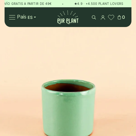
O GRATIS A PARTIR DE 49€
•
★4.9 · +4.500 PLANT LOVERS
•
Pur Plant
País
0
Plantas
Regalos
Sobre Pur Plant