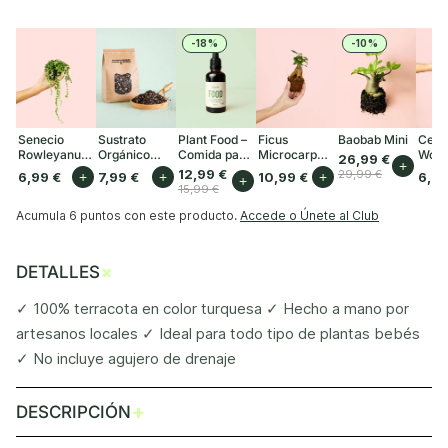
-18%
-10%
Senecio
Sustrato
Plant Food –
Ficus
Baobab Mini
Cero
Rowleyanus
Orgánico
Comida para
Microcarpa
Woodi
26,99 €
+
Mini
para Plantas
Plantas
Mini
12,99 €
29,99 €
6,99 €
+
7,99 €
+
10,99 €
+
6,99
+
de Interior 3L
Interior 50ml
15,99 €
Acumula
6 puntos
con este producto.
Accede o Únete al Club
+
DETALLES
✓ 100% terracota en color turquesa ✓ Hecho a mano por
artesanos locales ✓ Ideal para todo tipo de plantas bebés
✓ No incluye agujero de drenaje
+
DESCRIPCIÓN