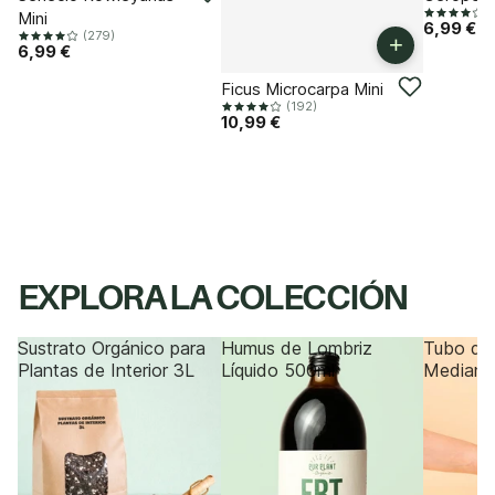
Mini
6,99 €
(279)
+
6,99 €
ÚLTIMAS UNIDADES
Ficus Microcarpa Mini
(192)
10,99 €
EXPLORA LA COLECCIÓN
Sustrato Orgánico para
Humus de Lombriz
Tubo de 
Plantas de Interior 3L
Líquido 500ml
Median