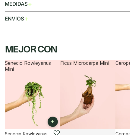
+
MEDIDAS
+
ENVÍOS
MEJOR CON
Senecio Rowleyanus
Ficus Microcarpa Mini
Ceropegi
Mini
+
Senecio Rowleyanus
Ceropegi