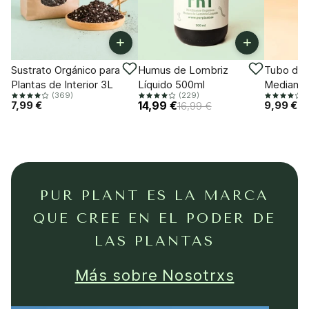
+
+
-11%
Sustrato Orgánico para
Humus de Lombriz
Tubo de 
Plantas de Interior 3L
Líquido 500ml
Mediano
(369)
(229)
(
7,99 €
14,99 €
9,99 €
16,99 €
PUR PLANT ES LA MARCA
QUE CREE EN EL PODER DE
LAS PLANTAS
Más sobre Nosotrxs