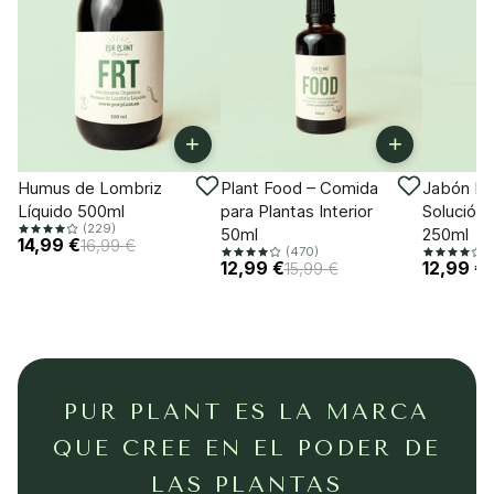
+
+
-11%
-18%
-18%
Humus de Lombriz
Plant Food – Comida
Jabón Po
Líquido 500ml
para Plantas Interior
Solución 
(229)
50ml
250ml
14,99 €
16,99 €
(470)
(
12,99 €
12,99 €
15,99 €
PUR PLANT ES LA MARCA
QUE CREE EN EL PODER DE
LAS PLANTAS