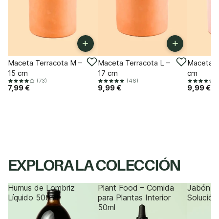
+
+
Maceta Terracota M –
Maceta Terracota L –
Maceta R
15 cm
17 cm
cm
(73)
(46)
(
7,99 €
9,99 €
9,99 €
EXPLORA LA COLECCIÓN
Humus de Lombriz
Plant Food – Comida
Jabón P
Líquido 500ml
para Plantas Interior
Solución
50ml