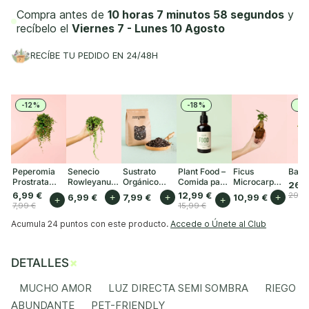
Compra antes de
10 horas 7 minutos 57 segundos
y
recíbelo el
Viernes 7 - Lunes 10 Agosto
RECÍBE TU PEDIDO EN 24/48H
-12%
-18%
-1
Peperomia
Senecio
Sustrato
Plant Food –
Ficus
Baob
Prostrata
Rowleyanus
Orgánico
Comida para
Microcarpa
26,9
Mini
Mini
para Plantas
Plantas
Mini
6,99 €
12,99 €
29,9
6,99 €
+
7,99 €
+
10,99 €
+
+
+
de Interior 3L
Interior 50ml
7,99 €
15,99 €
Acumula
24 puntos
con este producto.
Accede o Únete al Club
+
DETALLES
MUCHO AMOR LUZ DIRECTA SEMI SOMBRA RIEGO
ABUNDANTE PET-FRIENDLY