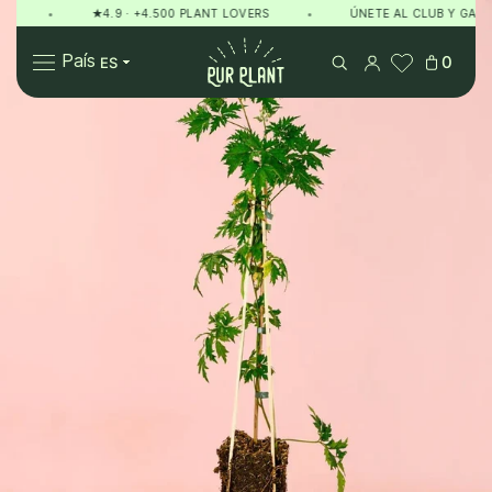
•
★4.9 · +4.500 PLANT LOVERS
•
ÚNETE AL CLUB Y GANA P
Pur Plant
País
0
Plantas
Regalos
Sobre Pur Plant