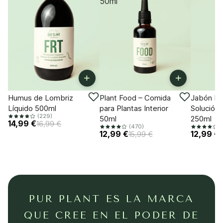
50ml
+
+
-11%
-18%
-18%
Humus de Lombriz
Plant Food – Comida
Jabón Po
Líquido 500ml
para Plantas Interior
Solución 
(229)
50ml
250ml
14,99 €
16,99 €
(470)
(
12,99 €
12,99 €
15,99 €
PUR PLANT ES LA MARCA
QUE CREE EN EL PODER DE