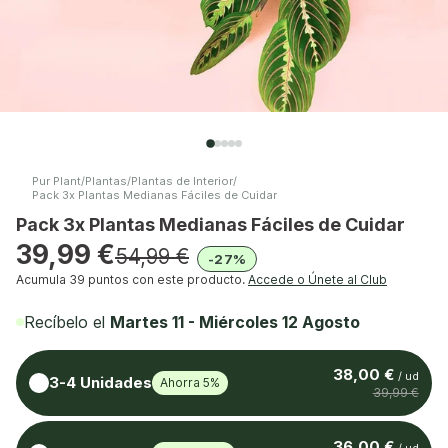
Pur Plant
/
Plantas
/
Plantas de Interior
/
Pack 3x Plantas Medianas Fáciles de Cuidar
Pack 3x Plantas Medianas Fáciles de Cuidar
39,99 €
54,99 €
-27%
Acumula
39 puntos
con este producto.
Accede o Únete al Club
Recíbelo el
Martes 11 - Miércoles 12 Agosto
38,00 €
/ ud
3-4 Unidades
Ahorra 5%
39,99 €
36,00 €
/ ud