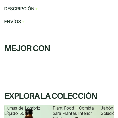
+
DESCRIPCIÓN
+
ENVÍOS
MEJOR CON
EXPLORA LA COLECCIÓN
Humus de Lombriz
Plant Food – Comida
Jabón P
Líquido 500ml
para Plantas Interior
Solución