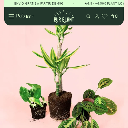
ENVÍO GRATIS A PARTIR DE 49€
•
★4.9 · +4.500 PLANT LOVERS
Pur Plant
País
0
Plantas
Regalos
Sobre Pur Plant