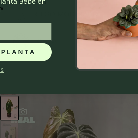
lanta Bebé en
🌱
 PLANTA
is