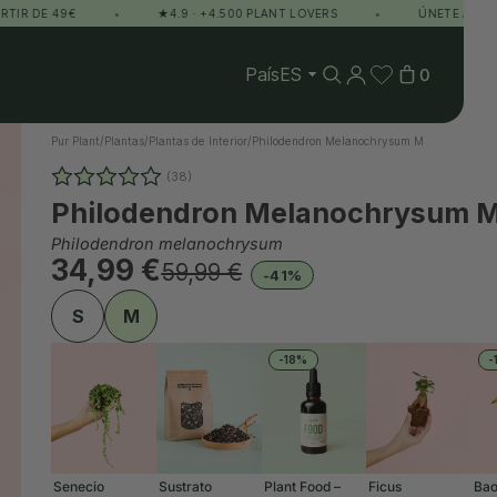
E 49€
•
★4.9 · +4.500 PLANT LOVERS
•
ÚNETE AL CLUB Y 
País
0
Pur Plant
/
Plantas
/
Plantas de Interior
/
Philodendron Melanochrysum M
(38)
Philodendron Melanochrysum 
Philodendron melanochrysum
34,99 €
59,99 €
-41%
S
M
-18%
-
Senecio
Sustrato
Plant Food –
Ficus
Bao