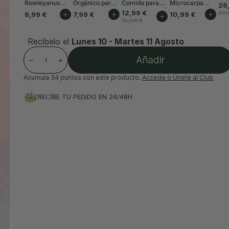
Rowleyanus
Orgánico para
Comida para
Microcarpa
26
Mini
Plantas de
Plantas Interior
Mini
12,99 €
29,
6,99 €
+
7,99 €
+
10,99 €
+
+
Interior 3L
50ml
15,99 €
Recíbelo el
Lunes 10 - Martes 11 Agosto
Añadir
−
+
Acumula
34 puntos
con este producto.
Accede o Únete al Club
RECÍBE TU PEDIDO EN 24/48H