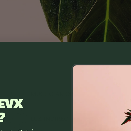
EVX
?