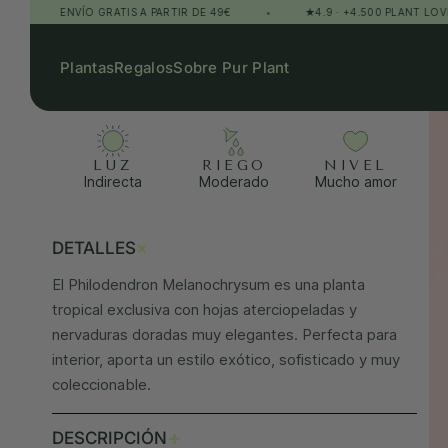
ENVÍO GRATIS A PARTIR DE 49€
•
★4.9 · +4.500 PLANT LOVERS
Plantas
Regalos
Sobre Pur Plant
LUZ
RIEGO
NIVEL
Indirecta
Moderado
Mucho amor
+
DETALLES
El Philodendron Melanochrysum es una planta
tropical exclusiva con hojas aterciopeladas y
nervaduras doradas muy elegantes. Perfecta para
interior, aporta un estilo exótico, sofisticado y muy
coleccionable.
+
DESCRIPCIÓN