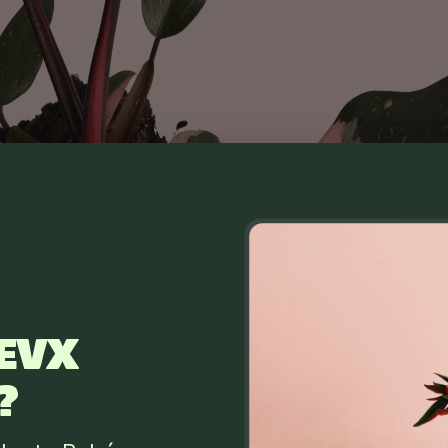
EVX
?