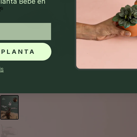
lanta Bebé en
🌱
 PLANTA
is