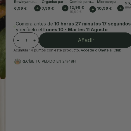
Rowleyanus
Orgánico para
Comida para
Microcarpa
26
Mini
Plantas de
Plantas Interior
Mini
12,99 €
29,
6,99 €
+
7,99 €
+
10,99 €
+
+
Interior 3L
50ml
15,99 €
Compra antes de
10 horas 27 minutos 15 segundos
y recíbelo el
Lunes 10 - Martes 11 Agosto
Añadir
−
+
Acumula
14 puntos
con este producto.
Accede o Únete al Club
RECÍBE TU PEDIDO EN 24/48H