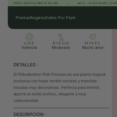
ENVÍO GRATIS A PARTIR DE 49€
•
★4.9 · +4.500 PLANT LOVERS
Plantas
Regalos
Sobre Pur Plant
LUZ
RIEGO
NIVEL
Indirecta
Moderado
Mucho amor
+
DETALLES
El Philodendron Pink Princess es una planta tropical
exclusiva con hojas verdes oscuras y manchas
rosadas muy decorativas. Perfecta para interior,
aporta un estilo exótico, elegante y muy
coleccionable.
+
DESCRIPCIÓN