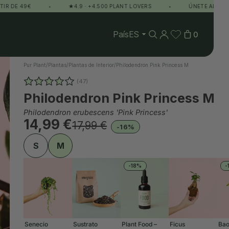
 49€
•
★4.9 · +4.500 PLANT LOVERS
•
ÚNETE AL CLUB Y G
País
0
Pur Plant
/
Plantas
/
Plantas de Interior
/
Philodendron Pink Princess M
(47)
Philodendron Pink Princess M
Philodendron erubescens 'Pink Princess'
14,99 €
17,99 €
-16%
S
M
-18%
-
Senecio
Sustrato
Plant Food –
Ficus
Bao