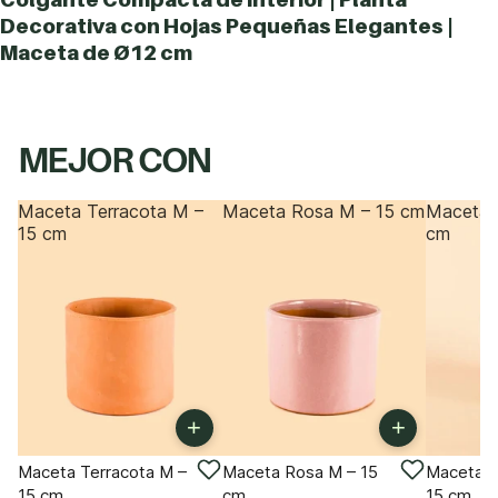
Decorativa con Hojas Pequeñas Elegantes |
Maceta de Ø12 cm
MEJOR CON
Maceta Terracota M –
Maceta Rosa M – 15 cm
Maceta 
15 cm
cm
+
+
Maceta Terracota M –
Maceta Rosa M – 15
Maceta T
15 cm
cm
15 cm