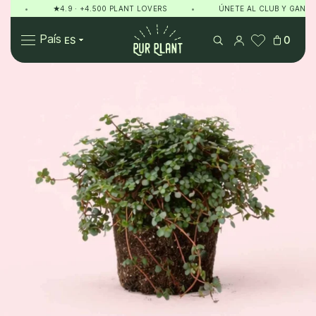
•
★4.9 · +4.500 PLANT LOVERS
•
ÚNETE AL CLUB Y GANA PUN
Pur Plant
País
0
Plantas
Regalos
Sobre Pur Plant