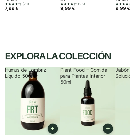
(73)
(28)
(
7,99 €
9,99 €
9,99 €
EXPLORA LA COLECCIÓN
Humus de Lombriz
Plant Food – Comida
Jabón P
Líquido 500ml
para Plantas Interior
Solución
50ml
+
+