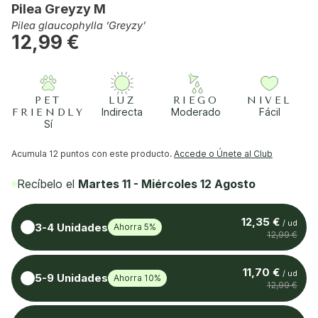
Pilea Greyzy M
Pilea glaucophylla ‘Greyzy’
12,99 €
PET
LUZ
RIEGO
NIVEL
Indirecta
Moderado
Fácil
FRIENDLY
Sí
Acumula
12 puntos
con este producto.
Accede o Únete al Club
Recíbelo el
Martes 11 - Miércoles 12 Agosto
12,35 €
/ ud
3-4 Unidades
Ahorra 5%
12,99 €
11,70 €
/ ud
5-9 Unidades
Ahorra 10%
12,99 €