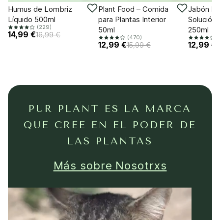
-11%
-18%
-18%
Humus de Lombriz
Plant Food – Comida
Jabón Po
Líquido 500ml
para Plantas Interior
Solución 
(229)
50ml
250ml
14,99 €
16,99 €
(470)
(
12,99 €
12,99 €
15,99 €
PUR PLANT ES LA MARCA
QUE CREE EN EL PODER DE
LAS PLANTAS
Más sobre Nosotrxs