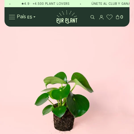
•
★4.9 · +4.500 PLANT LOVERS
•
ÚNETE AL CLUB Y GANA PUN
Pur Plant
País
0
Plantas
Regalos
Sobre Pur Plant