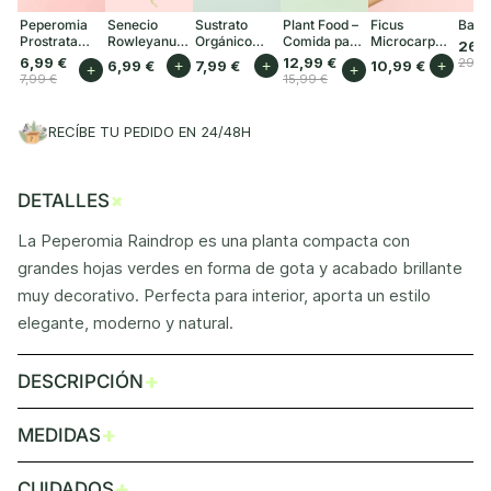
Peperomia
Senecio
Sustrato
Plant Food –
Ficus
Baob
Prostrata
Rowleyanus
Orgánico
Comida para
Microcarpa
26,9
Mini
Mini
para Plantas
Plantas
Mini
6,99 €
12,99 €
29,9
6,99 €
+
7,99 €
+
10,99 €
+
+
+
de Interior 3L
Interior 50ml
7,99 €
15,99 €
RECÍBE TU PEDIDO EN 24/48H
+
DETALLES
La Peperomia Raindrop es una planta compacta con
grandes hojas verdes en forma de gota y acabado brillante
muy decorativo. Perfecta para interior, aporta un estilo
elegante, moderno y natural.
+
DESCRIPCIÓN
+
MEDIDAS
+
CUIDADOS