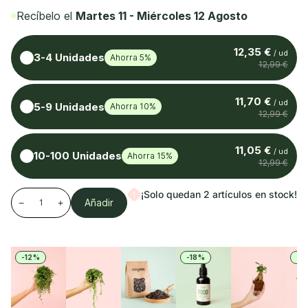
Recíbelo el
Martes 11 - Miércoles 12 Agosto
12,35 €
/ ud
3-4 Unidades
Ahorra 5%
12,99 €
11,70 €
/ ud
5-9 Unidades
Ahorra 10%
12,99 €
11,05 €
/ ud
10-100 Unidades
Ahorra 15%
12,99 €
¡Solo quedan 2 artículos en stock!
Añadir
−
+
-12%
-18%
-1