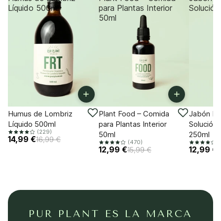
Líquido 500ml
para Plantas Interior
Solución
50ml
+
+
-11%
-18%
-18%
Humus de Lombriz
Plant Food – Comida
Jabón Po
Líquido 500ml
para Plantas Interior
Solución 
(229)
50ml
250ml
14,99 €
16,99 €
(470)
(
12,99 €
12,99 €
15,99 €
PUR PLANT ES LA MARCA