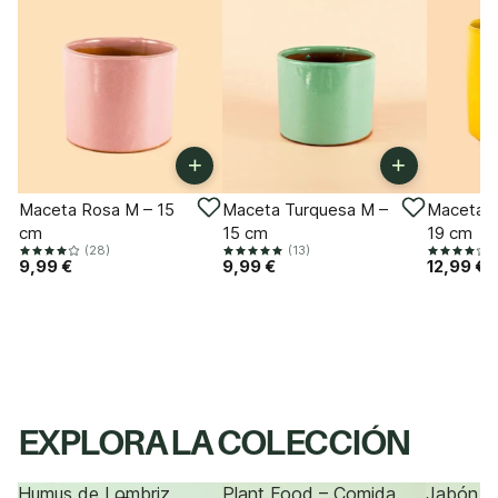
+
+
Maceta Rosa M – 15
Maceta Turquesa M –
Maceta M
cm
15 cm
19 cm
(28)
(13)
9,99 €
9,99 €
12,99 €
EXPLORA LA COLECCIÓN
Humus de Lombriz
Plant Food – Comida
Jabón P