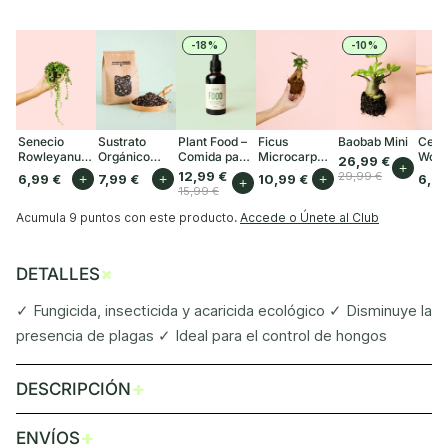
-18%
-10%
Senecio
Sustrato
Plant Food –
Ficus
Baobab Mini
Cero
Rowleyanus
Orgánico
Comida para
Microcarpa
Woodi
26,99 €
+
Mini
para Plantas
Plantas
Mini
12,99 €
29,99 €
6,99 €
+
7,99 €
+
10,99 €
+
6,99
+
de Interior 3L
Interior 50ml
15,99 €
Acumula
9 puntos
con este producto.
Accede o Únete al Club
+
DETALLES
✓ Fungicida, insecticida y acaricida ecológico ✓ Disminuye la
presencia de plagas ✓ Ideal para el control de hongos
+
DESCRIPCIÓN
+
ENVÍOS