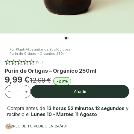
Pur Plant
/
Fitosanitarios Ecológicos
/
Purín de Ortigas – Orgánico 250ml
(93)
Purín de Ortigas – Orgánico 250ml
9,99 €
12,99 €
-23%
Añadir
−
+
Compra antes de
13 horas 52 minutos 11 segundos
y
recíbelo el
Lunes 10 - Martes 11 Agosto
RECÍBE TU PEDIDO EN 24/48H