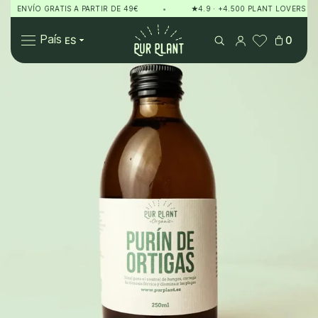
ENVÍO GRATIS A PARTIR DE 49€
•
★4.9 · +4.500 PLANT LOVERS
•
Pur Plant
País
0
Plantas
Regalos
Sobre Pur Plant