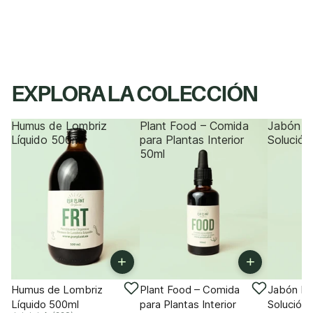
EXPLORA LA COLECCIÓN
Humus de Lombriz
Plant Food – Comida
Jabón P
Líquido 500ml
para Plantas Interior
Solución
50ml
+
+
-11%
-18%
-18%
Humus de Lombriz
Plant Food – Comida
Jabón Po
Líquido 500ml
para Plantas Interior
Solución 