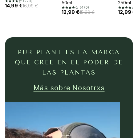
(229)
50ml
250ml
14,99 €
16,99 €
(470)
(
12,99 €
12,99 €
15,99 €
PUR PLANT ES LA MARCA
QUE CREE EN EL PODER DE
LAS PLANTAS
Más sobre Nosotrxs