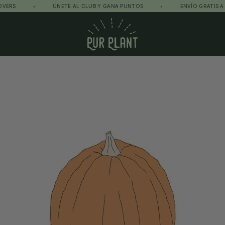
•
ÚNETE AL CLUB Y GANA PUNTOS
•
ENVÍO GRATIS A PARTI
Pur Plant