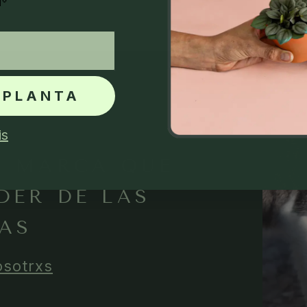
🌱
 PLANTA
is
A MARCA QUE
DER DE LAS
AS
osotrxs