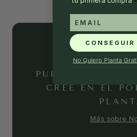
tu primera compra
email
CONSEGUIR
No Quiero Planta Grat
PUR PLANT ES L
CREE EN EL PO
PLANT
Más sobre N