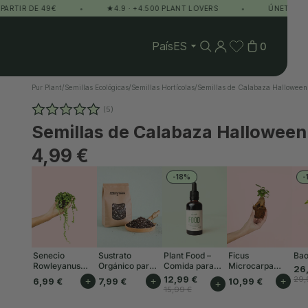
R DE 49€
•
★4.9 · +4.500 PLANT LOVERS
•
ÚNETE AL CLUB 
País
0
Pur Plant
/
Semillas Ecológicas
/
Semillas Hortícolas
/
Semillas de Calabaza Halloween
(5)
Semillas de Calabaza Halloween
4,99 €
-18%
-
Senecio
Sustrato
Plant Food –
Ficus
Bao
Rowleyanus
Orgánico para
Comida para
Microcarpa
26
Mini
Plantas de
Plantas Interior
Mini
12,99 €
29,
6,99 €
+
7,99 €
+
10,99 €
+
+
Interior 3L
50ml
15,99 €