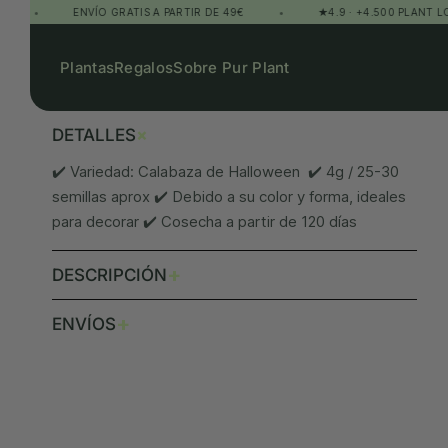
•
ENVÍO GRATIS A PARTIR DE 49€
•
★4.9 · +4.500 PLANT LOVERS
Plantas
Regalos
Sobre Pur Plant
+
DETALLES
✔️ Variedad: Calabaza de Halloween ✔️ 4g / 25-30
semillas aprox ✔️ Debido a su color y forma, ideales
para decorar ✔️ Cosecha a partir de 120 días
+
DESCRIPCIÓN
+
ENVÍOS