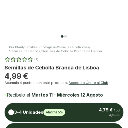
Pur Plant
/
Semillas Ecológicas
/
Semillas Hortícolas
/
Semillas de Cebolla
/
Semillas de Cebolla Branca de Lisboa
(7)
Semillas de Cebolla Branca de Lisboa
4,99 €
Acumula
4 puntos
con este producto.
Accede o Únete al Club
Recíbelo el
Martes 11 - Miércoles 12 Agosto
4,75 €
/ ud
3-4 Unidades
Ahorra 5%
4,99 €