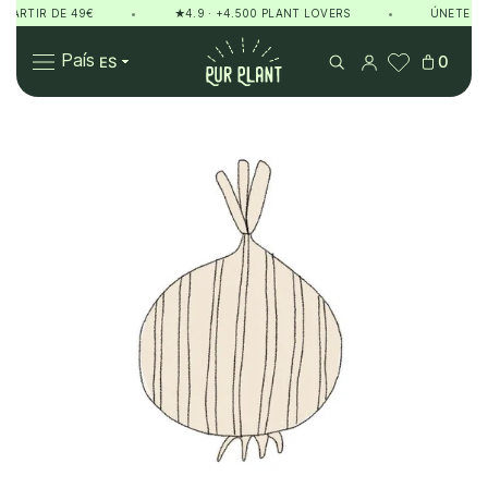
ARTIR DE 49€
•
★4.9 · +4.500 PLANT LOVERS
•
ÚNETE AL C
Pur Plant
País
0
Plantas
Regalos
Sobre Pur Plant