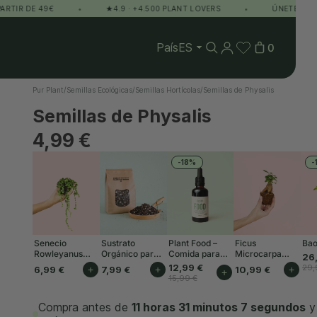
 DE 49€
•
★4.9 · +4.500 PLANT LOVERS
•
ÚNETE AL CLUB Y
País
0
Pur Plant
/
Semillas Ecológicas
/
Semillas Hortícolas
/
Semillas de Physalis
Semillas de Physalis
4,99 €
-18%
-
Senecio
Sustrato
Plant Food –
Ficus
Bao
Rowleyanus
Orgánico para
Comida para
Microcarpa
26
Mini
Plantas de
Plantas Interior
Mini
12,99 €
29,
6,99 €
+
7,99 €
+
10,99 €
+
+
Interior 3L
50ml
15,99 €
Compra antes de
11 horas 31 minutos 6 segundos
y