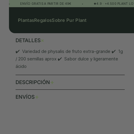
ENVÍO GRATIS A PARTIR DE 49€
•
★4.9 · +4.500 PLANT LOVERS
Plantas
Regalos
Sobre Pur Plant
+
DETALLES
✔️ Variedad de physalis de fruto extra-grande ✔️ 1g
/ 200 semillas aprox ✔️ Sabor dulce y ligeramente
ácido
+
DESCRIPCIÓN
+
ENVÍOS