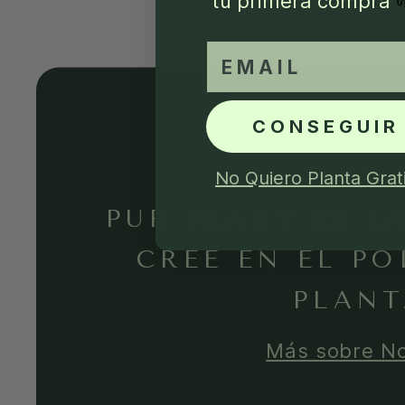
tu primera compra
email
CONSEGUIR
No Quiero Planta Grat
PUR PLANT ES L
CREE EN EL PO
PLANT
Más sobre N