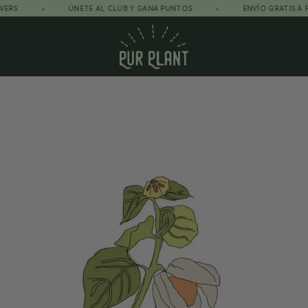
•
ÚNETE AL CLUB Y GANA PUNTOS
•
ENVÍO GRATIS A PARTIR
Pur Plant