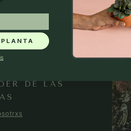
🌱
 PLANTA
is
A MARCA QUE
DER DE LAS
AS
osotrxs