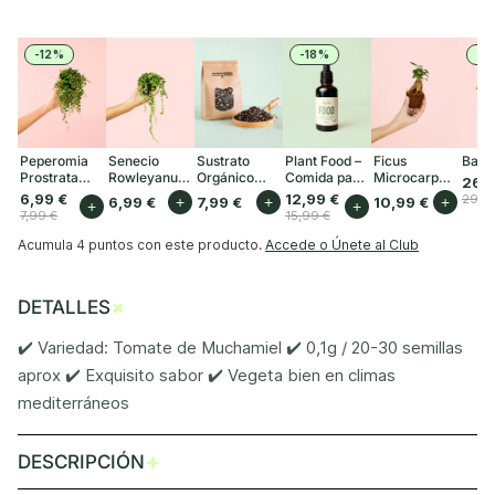
-12%
-18%
-1
Peperomia
Senecio
Sustrato
Plant Food –
Ficus
Baob
Prostrata
Rowleyanus
Orgánico
Comida para
Microcarpa
26,9
Mini
Mini
para Plantas
Plantas
Mini
6,99 €
12,99 €
29,9
6,99 €
+
7,99 €
+
10,99 €
+
+
+
de Interior 3L
Interior 50ml
7,99 €
15,99 €
Acumula
4 puntos
con este producto.
Accede o Únete al Club
+
DETALLES
✔️ Variedad: Tomate de Muchamiel ✔️ 0,1g / 20-30 semillas
aprox ✔️ Exquisito sabor ✔️ Vegeta bien en climas
mediterráneos
+
DESCRIPCIÓN