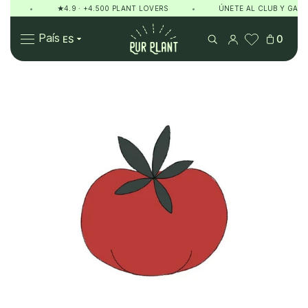
•
★4.9 · +4.500 PLANT LOVERS
•
ÚNETE AL CLUB Y GANA 
Pur Plant
País
0
Plantas
Regalos
Sobre Pur Plant