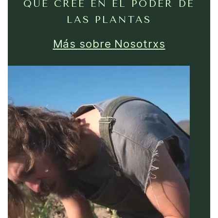
QUE CREE EN EL PODER DE
LAS PLANTAS
Más sobre Nosotrxs