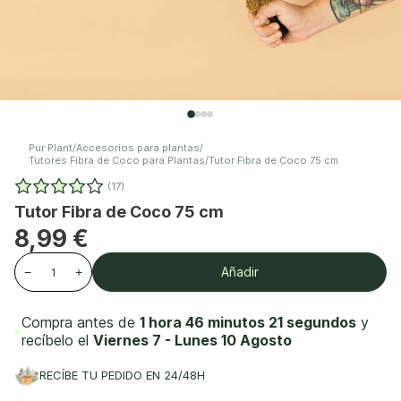
Pur Plant
/
Accesorios para plantas
/
Tutores Fibra de Coco para Plantas
/
Tutor Fibra de Coco 75 cm
(17)
Tutor Fibra de Coco 75 cm
8,99 €
Añadir
−
+
Compra antes de
1 hora 46 minutos 20 segundos
y
recíbelo el
Viernes 7 - Lunes 10 Agosto
RECÍBE TU PEDIDO EN 24/48H