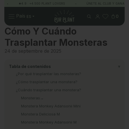
•
★4.9 · +4.500 PLANT LOVERS
•
ÚNETE AL CLUB Y GANA PU
Pur Plant
País
0
Cómo Y Cuándo
Trasplantar Monsteras
Plantas
Regalos
Sobre Pur Plant
24 de septiembre de 2025
Tabla de contenidos
▾
¿Por qué trasplantar las monsteras?
¿Cómo trasplantar una monstera?
¿Cuándo trasplantar una monstera?
Monsteras→
Monstera Monkey Adansonii Mini
Monstera Deliciosa M
Monstera Monkey Adansonii M