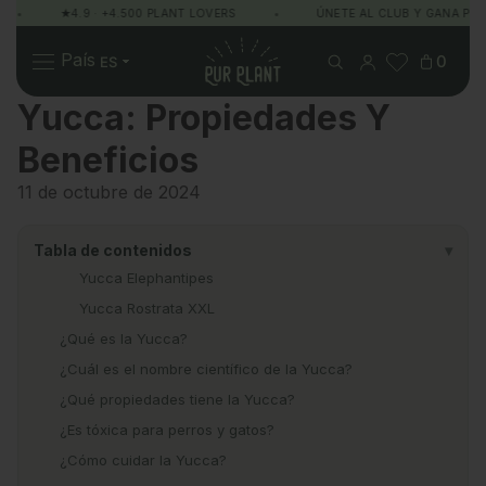
•
★4.9 · +4.500 PLANT LOVERS
•
ÚNETE AL CLUB Y GANA PUNT
Pur Plant
País
0
Yucca: Propiedades Y
Beneficios
Plantas
Regalos
Sobre Pur Plant
11 de octubre de 2024
Tabla de contenidos
▾
Yucca Elephantipes
Yucca Rostrata XXL
¿Qué es la Yucca?
¿Cuál es el nombre científico de la Yucca?
¿Qué propiedades tiene la Yucca?
¿Es tóxica para perros y gatos?
¿Cómo cuidar la Yucca?