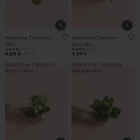
+
+
-16%
ÚLTIMAS UNIDADES
Kalanchoe Thyrsiflora
Kalanchoe Calendiva
Mini
Rosa Mini
(9)
(12)
4,99 €
4,99 €
5,99 €
Kalanchoe Calendiva
Kalanchoe Calendiva
Blanco Mini
Naranja Mini