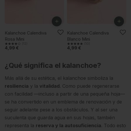
+
+
ÚLTIMAS UNIDADES
ÚLTIMAS UNIDADES
Kalanchoe Calendiva
Kalanchoe Calendiva
Rosa Mini
Blanco Mini
(12)
(10)
4,99 €
4,99 €
¿Qué significa el kalanchoe?
Más allá de su estética, el kalanchoe simboliza la
resiliencia
y la
vitalidad
. Como puede regenerarse
con facilidad —incluso a partir de una pequeña hoja—
se ha convertido en un emblema de renovación y de
seguir adelante pese a los obstáculos. Y al ser una
suculenta que guarda agua en sus hojas, también
representa la
reserva y la autosuficiencia
. Todo esto