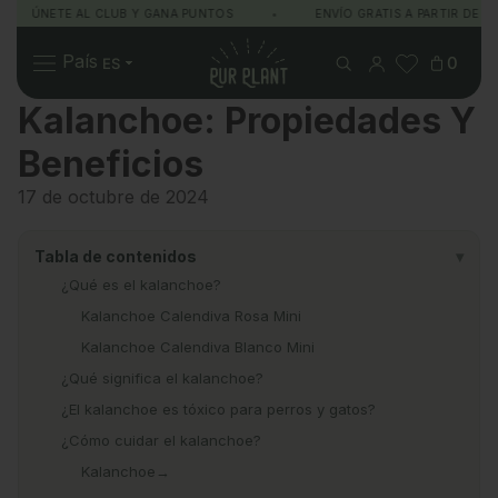
ÚNETE AL CLUB Y GANA PUNTOS
•
ENVÍO GRATIS A PARTIR DE 49€
Pur Plant
País
0
Kalanchoe: Propiedades Y
Beneficios
Plantas
Regalos
Sobre Pur Plant
17 de octubre de 2024
Tabla de contenidos
▾
¿Qué es el kalanchoe?
Kalanchoe Calendiva Rosa Mini
Kalanchoe Calendiva Blanco Mini
¿Qué significa el kalanchoe?
¿El kalanchoe es tóxico para perros y gatos?
¿Cómo cuidar el kalanchoe?
Kalanchoe→