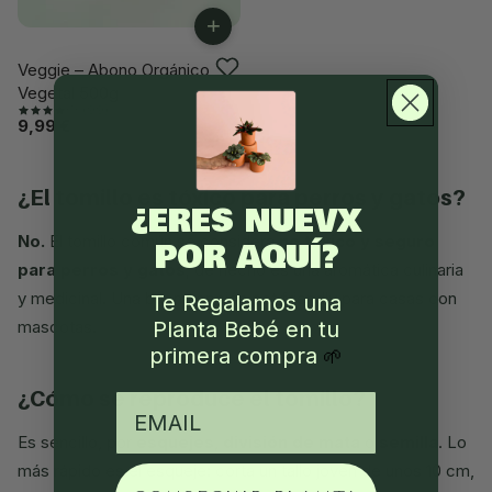
+
Veggie – Abono Orgánico
Vegetal 500g
(99)
9,99 €
¿el tomillo es tóxico para perros y gatos?
¿ERES NUEVX
No.
El tomillo común se considera
no tóxico y seguro
POR AQUÍ?
para perros y gatos
; de hecho es una aromática culinaria
y medicinal. Una buena opción pet friendly para casas con
Te Regalamos una
Planta Bebé en tu
mascotas.
primera compra
🌱
¿cómo se reproduce el tomillo?
email
Es sencillo, por
esquejes
,
división de mata
o
semilla
. Lo
más rápido es el esqueje: corta un tallo joven de unos 10 cm,