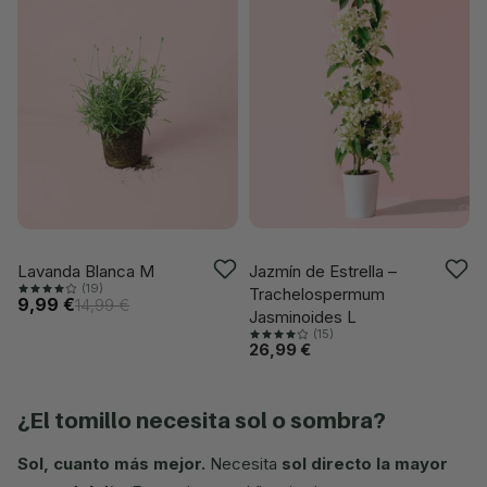
VUELVE PRONTO
VUELVE PRONTO
Jazmín de Estrella –
Lavanda Blanca M
(19)
Trachelospermum
9,99 €
14,99 €
Jasminoides L
(15)
26,99 €
¿el tomillo necesita sol o sombra?
Sol, cuanto más mejor.
Necesita
sol directo la mayor