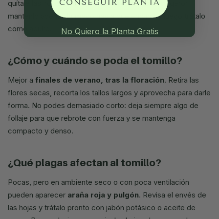
CONSEGUIR PLANTA
quítale las hojas de abajo y plántalo en sustrato ligero;
mantenlo apenas húmedo hasta que enraíce y luego trátalo
como adulto.
No Quiero la Planta Gratis
¿cómo y cuándo se poda el tomillo?
Mejor a
finales de verano, tras la floración
. Retira las
flores secas, recorta los tallos largos y aprovecha para darle
forma. No podes demasiado corto: deja siempre algo de
follaje para que rebrote con fuerza y se mantenga
compacto y denso.
¿qué plagas afectan al tomillo?
Pocas, pero en ambiente seco o con poca ventilación
pueden aparecer
araña roja y pulgón
. Revisa el envés de
las hojas y trátalo pronto con jabón potásico o aceite de