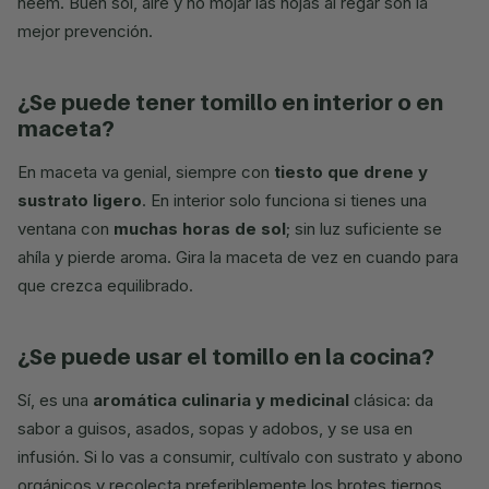
neem. Buen sol, aire y no mojar las hojas al regar son la
mejor prevención.
¿se puede tener tomillo en interior o en
maceta?
En maceta va genial, siempre con
tiesto que drene y
sustrato ligero
. En interior solo funciona si tienes una
ventana con
muchas horas de sol
; sin luz suficiente se
ahíla y pierde aroma. Gira la maceta de vez en cuando para
que crezca equilibrado.
¿se puede usar el tomillo en la cocina?
Sí, es una
aromática culinaria y medicinal
clásica: da
sabor a guisos, asados, sopas y adobos, y se usa en
infusión. Si lo vas a consumir, cultívalo con sustrato y abono
orgánicos y recolecta preferiblemente los brotes tiernos.