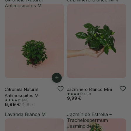
Antimosquitos M
+
-50%
VUELVE PRONTO
Citronela Natural
Jazminero Blanco Mini
(30)
Antimosquitos M
9,99 €
(33)
6,99 €
13,99 €
Lavanda Blanca M
Jazmín de Estrella –
Trachelospermum
Jasminoides L