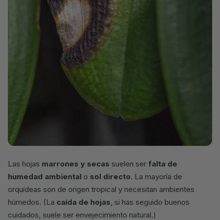
Las hojas
marrones y secas
suelen ser
falta de
humedad ambiental
o
sol directo
. La mayoría de
orquídeas son de origen tropical y necesitan ambientes
húmedos. (La
caída de hojas
, si has seguido buenos
cuidados, suele ser envejecimiento natural.)