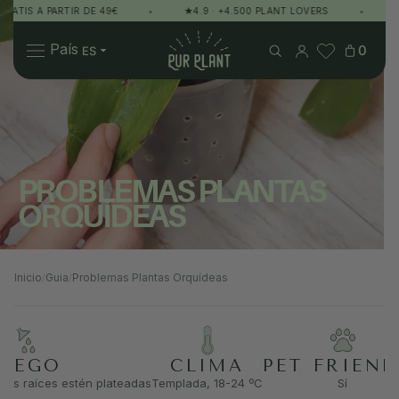
 A PARTIR DE 49€
•
★4.9 · +4.500 PLANT LOVERS
•
ÚNETE 
Pur Plant
País
0
Plantas
Regalos
Sobre Pur Plant
PROBLEMAS PLANTAS
ORQUÍDEAS
Inicio
Guia
Problemas Plantas Orquídeas
/
/
RIEGO
CLIMA
PET FRIEND
las raíces estén plateadas
Templada, 18-24 ºC
Sí