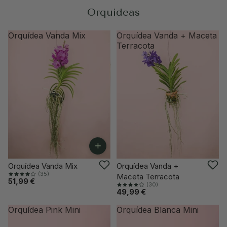
Orquideas
Orquídea Vanda Mix
Orquídea Vanda + Maceta
Terracota
+
VUELVE PRONTO
Orquídea Vanda Mix
Orquídea Vanda +
(35)
Maceta Terracota
51,99 €
(30)
49,99 €
Orquídea Pink Mini
Orquídea Blanca Mini