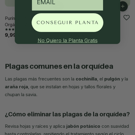
+
+
Purín de Ortigas –
Cola de Caballo –
-23%
-23%
CONSEGUIR PLANTA
Orgánico 250ml
Orgánico 250ml
(93)
(58)
9,99 €
9,99 €
12,99 €
12,99 €
No Quiero la Planta Gratis
plagas comunes en la orquídea
Las plagas más frecuentes son la
cochinilla
, el
pulgón
y la
araña roja
, que se instalan en hojas y tallos florales y
chupan la savia.
¿cómo eliminar las plagas de la orquídea?
Revisa hojas y raíces y aplica
jabón potásico
con suavidad
hasta controlarlas, repitiendo el tratamiento según el ciclo