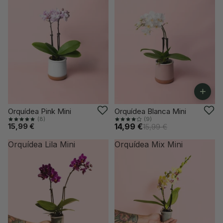
+
VUELVE PRONTO
-6%
Orquídea Pink Mini
Orquídea Blanca Mini
(8)
(9)
15,99 €
14,99 €
15,99 €
Orquídea Lila Mini
Orquídea Mix Mini