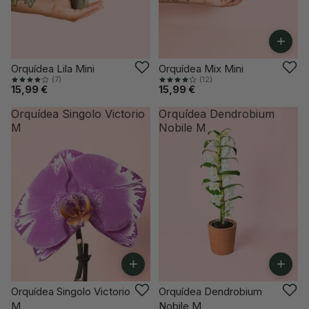
+
VUELVE PRONTO
Orquídea Lila Mini
Orquídea Mix Mini
(7)
(12)
15,99 €
15,99 €
Orquídea Singolo Victorio
Orquídea Dendrobium
M
Nobile M
+
+
ÚLTIMAS UNIDADES
Orquídea Singolo Victorio
Orquídea Dendrobium
M
Nobile M