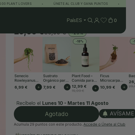
T LOVERS
•
ÚNETE AL CLUB Y GANA PUNTOS
•
ENVÍO GRATI
Pur Plant
/
Plantas
/
Plantas de Interior
/
Higuera Bonsai - Ficus Carica
Higuera Bonsai - Ficus Carica
País
0
Ficus carica
29,99 €
39,99 €
-25%
-18%
-
Senecio
Sustrato
Plant Food –
Ficus
Bao
Rowleyanus
Orgánico para
Comida para
Microcarpa
26
Mini
Plantas de
Plantas Interior
Mini
12,99 €
29,
6,99 €
+
7,99 €
+
10,99 €
+
+
Interior 3L
50ml
15,99 €
Recíbelo el
Lunes 10 - Martes 11 Agosto
Agotado
AVÍSAME
Acumula
29 puntos
con este producto.
Accede o Únete al Club