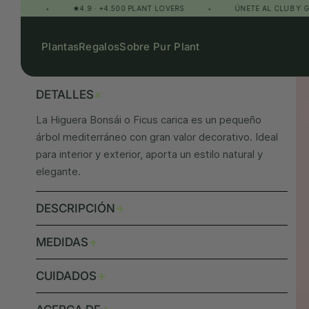
•
★4.9 · +4.500 PLANT LOVERS
•
ÚNETE AL CLUB Y GANA PUN
LUZ
RIEGO
NIVEL
Plantas
Regalos
Sobre Pur Plant
Directa
Moderado
Intermedio
+
DETALLES
La Higuera Bonsái o Ficus carica es un pequeño
árbol mediterráneo con gran valor decorativo. Ideal
para interior y exterior, aporta un estilo natural y
elegante.
+
DESCRIPCIÓN
+
MEDIDAS
+
CUIDADOS