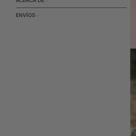
+
ACERCA DE
+
ENVÍOS