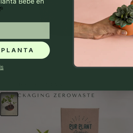
lanta Bebé en
🌱
 PLANTA
is