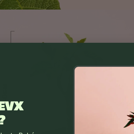
EVX
?