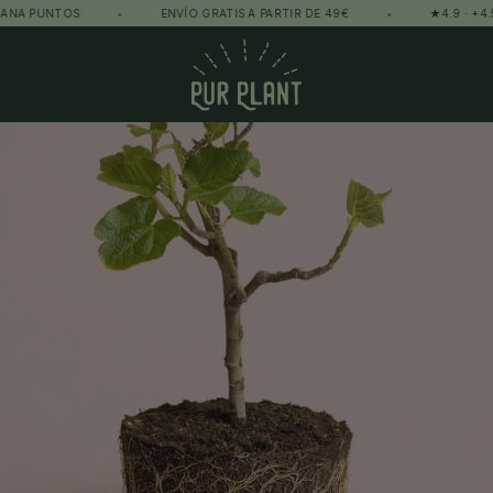
TOS
•
ENVÍO GRATIS A PARTIR DE 49€
•
★4.9 · +4.500 PLAN
Pur Plant