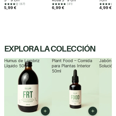
(67)
(41)
(
5,99 €
6,99 €
4,99 €
EXPLORA LA COLECCIÓN
Humus de Lombriz
Plant Food – Comida
Jabón P
Líquido 500ml
para Plantas Interior
Solución
50ml
+
+