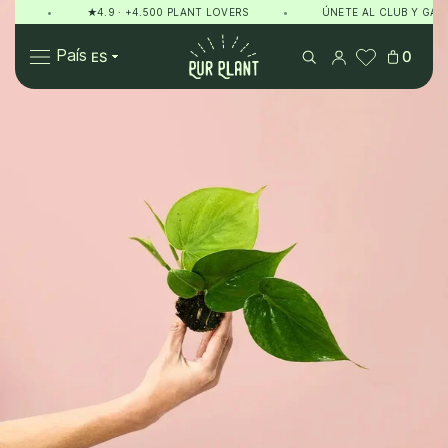
•
★4.9 · +4.500 PLANT LOVERS
•
ÚNETE AL CLUB Y GANA 
Pur Plant
País
0
Plantas
Regalos
Sobre Pur Plant