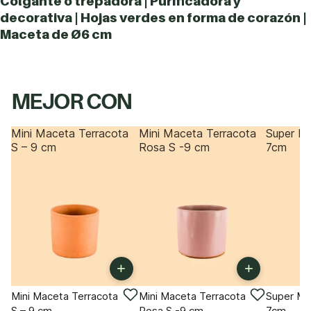
Colgante o trepadora | Purificadora y
decorativa | Hojas verdes en forma de corazón |
Maceta de Ø6 cm
MEJOR CON
Mini Maceta Terracota
Mini Maceta Terracota
Super Mi
S – 9 cm
Rosa S -9 cm
7cm
+
+
Mini Maceta Terracota
Mini Maceta Terracota
Super Mi
S – 9 cm
Rosa S -9 cm
7cm