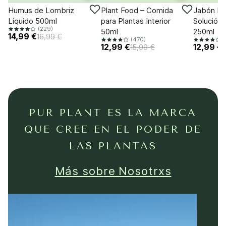
-11%
-18%
-18%
Humus de Lombriz
Plant Food – Comida
Jabón Po
Líquido 500ml
para Plantas Interior
Solución 
(229)
50ml
250ml
14,99 €
16,99 €
(470)
(
12,99 €
12,99 €
15,99 €
PUR PLANT ES LA MARCA
QUE CREE EN EL PODER DE
LAS PLANTAS
Más sobre Nosotrxs