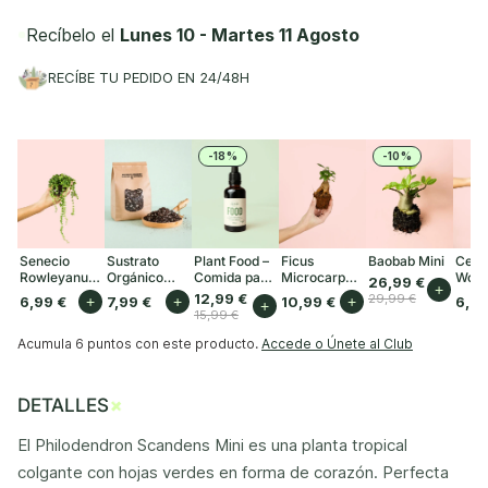
Recíbelo el
Lunes 10 - Martes 11 Agosto
RECÍBE TU PEDIDO EN 24/48H
-18%
-10%
Senecio
Sustrato
Plant Food –
Ficus
Baobab Mini
Cero
Rowleyanus
Orgánico
Comida para
Microcarpa
Woodi
26,99 €
+
Mini
para Plantas
Plantas
Mini
12,99 €
29,99 €
6,99 €
+
7,99 €
+
10,99 €
+
6,99
+
de Interior 3L
Interior 50ml
15,99 €
Acumula
6 puntos
con este producto.
Accede o Únete al Club
+
DETALLES
El Philodendron Scandens Mini es una planta tropical
colgante con hojas verdes en forma de corazón. Perfecta