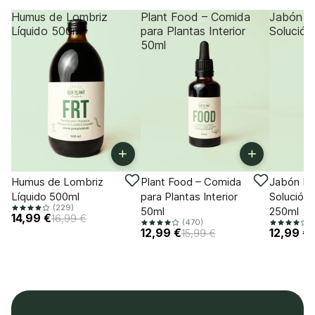
Humus de Lombriz
Plant Food – Comida
Jabón P
Líquido 500ml
para Plantas Interior
Solución
50ml
+
+
-11%
-18%
-18%
Humus de Lombriz
Plant Food – Comida
Jabón Po
Líquido 500ml
para Plantas Interior
Solución 
(229)
50ml
250ml
14,99 €
16,99 €
(470)
(
12,99 €
12,99 €
15,99 €