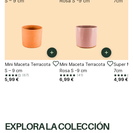
S – 9 cm
Rosa S -9 cm
7cm
+
+
Mini Maceta Terracota
Mini Maceta Terracota
Super Mi
S – 9 cm
Rosa S -9 cm
7cm
(67)
(41)
(
5,99 €
6,99 €
4,99 €
EXPLORA LA COLECCIÓN