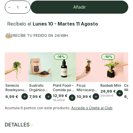
Añadir
−
+
Recíbelo el
Lunes 10 - Martes 11 Agosto
RECÍBE TU PEDIDO EN 24/48H
-18%
-10%
Senecio
Sustrato
Plant Food –
Ficus
Baobab Mini
Cero
Rowleyanus
Orgánico
Comida para
Microcarpa
Woodi
26,99 €
+
Mini
para Plantas
Plantas
Mini
12,99 €
29,99 €
6,99 €
+
7,99 €
+
10,99 €
+
6,99
+
de Interior 3L
Interior 50ml
15,99 €
Acumula
6 puntos
con este producto.
Accede o Únete al Club
+
DETALLES