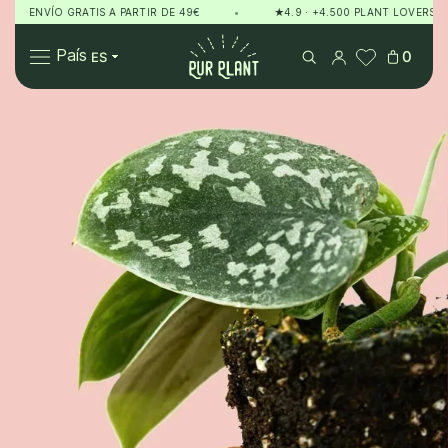
ENVÍO GRATIS A PARTIR DE 49€
•
★4.9 · +4.500 PLANT LOVERS
Pur Plant
País
0
Plantas
Regalos
Sobre Pur Plant