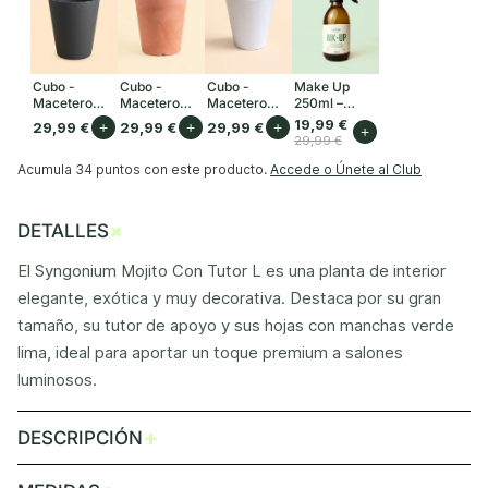
Cubo -
Cubo -
Cubo -
Make Up
Macetero
Macetero
Macetero
250ml –
Antracita XL
Terracota XL
blanco XL 33
Limpia las
19,99 €
29,99 €
+
29,99 €
+
29,99 €
+
+
33 cm
33 cm
cm
hojas y las
29,99 €
protege de
plagas
Acumula
34 puntos
con este producto.
Accede o Únete al Club
+
DETALLES
El Syngonium Mojito Con Tutor L es una planta de interior
elegante, exótica y muy decorativa. Destaca por su gran
tamaño, su tutor de apoyo y sus hojas con manchas verde
lima, ideal para aportar un toque premium a salones
luminosos.
+
DESCRIPCIÓN