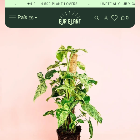
•
★4.9 · +4.500 PLANT LOVERS
•
ÚNETE AL CLUB Y GANA P
Pur Plant
País
0
Plantas
Regalos
Sobre Pur Plant