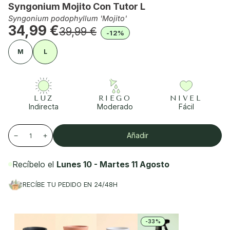
Syngonium Mojito Con Tutor L
Syngonium podophyllum 'Mojito'
34,99 €
39,99 €
-12%
M
L
LUZ
RIEGO
NIVEL
Indirecta
Moderado
Fácil
Añadir
−
+
Recíbelo el
Lunes 10 - Martes 11 Agosto
RECÍBE TU PEDIDO EN 24/48H
-33%