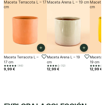
Maceta Terracota L – 17
Maceta Arena L – 19 cm
Maceta 
cm
cm
+
+
Maceta Terracota L –
Maceta Arena L – 19
Maceta M
17 cm
cm
19 cm
(46)
(12)
(
9,99 €
12,99 €
12,99 €