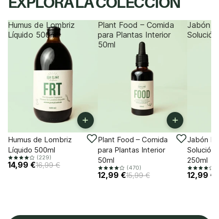
EXPLORA LA COLECCIÓN
Humus de Lombriz
Plant Food – Comida
Jabón P
Líquido 500ml
para Plantas Interior
Solución
50ml
+
+
-11%
-18%
-18%
Humus de Lombriz
Plant Food – Comida
Jabón Po
Líquido 500ml
para Plantas Interior
Solución 
(229)
50ml
250ml
14,99 €
16,99 €
(470)
(
12,99 €
12,99 €
15,99 €