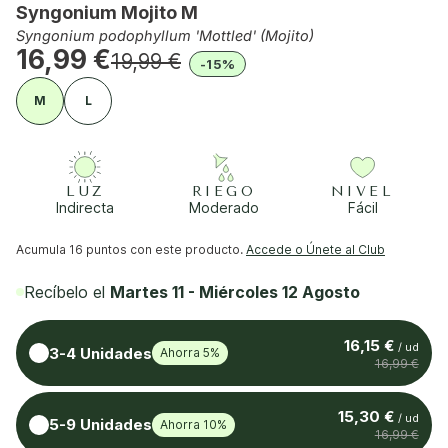
Syngonium Mojito M
Syngonium podophyllum 'Mottled' (Mojito)
16,99 €
19,99 €
-15%
M
L
LUZ
RIEGO
NIVEL
Indirecta
Moderado
Fácil
Acumula
16 puntos
con este producto.
Accede o Únete al Club
Recíbelo el
Martes 11 - Miércoles 12 Agosto
16,15 €
/ ud
3-4 Unidades
Ahorra 5%
16,99 €
15,30 €
/ ud
5-9 Unidades
Ahorra 10%
16,99 €