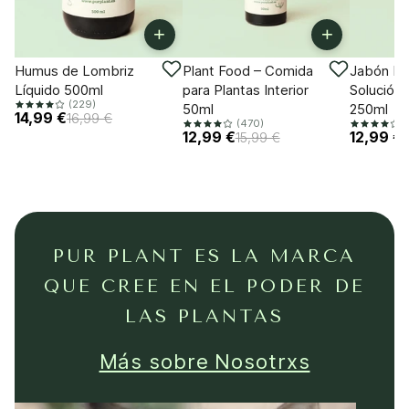
+
+
-11%
-18%
-18%
Humus de Lombriz
Plant Food – Comida
Jabón Po
Líquido 500ml
para Plantas Interior
Solución 
(229)
50ml
250ml
14,99 €
16,99 €
(470)
(
12,99 €
12,99 €
15,99 €
PUR PLANT ES LA MARCA
QUE CREE EN EL PODER DE
LAS PLANTAS
Más sobre Nosotrxs