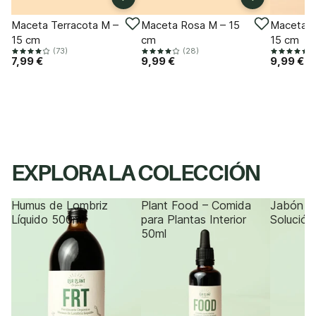
Maceta Terracota M –
Maceta Rosa M – 15
Maceta T
15 cm
cm
15 cm
(73)
(28)
(
7,99 €
9,99 €
9,99 €
EXPLORA LA COLECCIÓN
Humus de Lombriz
Plant Food – Comida
Jabón P
Líquido 500ml
para Plantas Interior
Solución
50ml