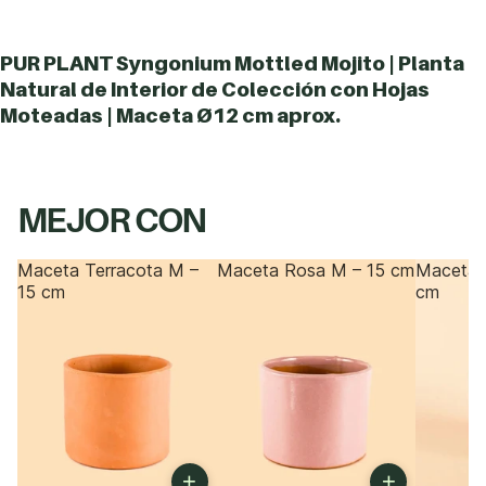
PUR PLANT Syngonium Mottled Mojito | Planta
Natural de Interior de Colección con Hojas
Moteadas | Maceta Ø12 cm aprox.
MEJOR CON
Maceta Terracota M –
Maceta Rosa M – 15 cm
Maceta 
15 cm
cm
+
+