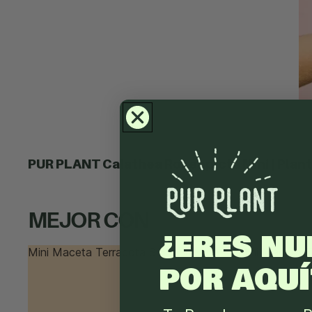
PUR PLANT Calathea Roseopicta Mini | Planta
MEJOR CON
¿ERES NU
Mini Maceta Terracota S – 9 cm
Mini Maceta T
POR AQUÍ