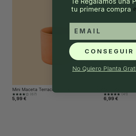
Te Regalamos una P
tu primera compra
email
CONSEGUIR
No Quiero Planta Grat
Mini Maceta Terracota S – 9 cm
Mini Maceta Te
(67)
(41)
5,99 €
6,99 €