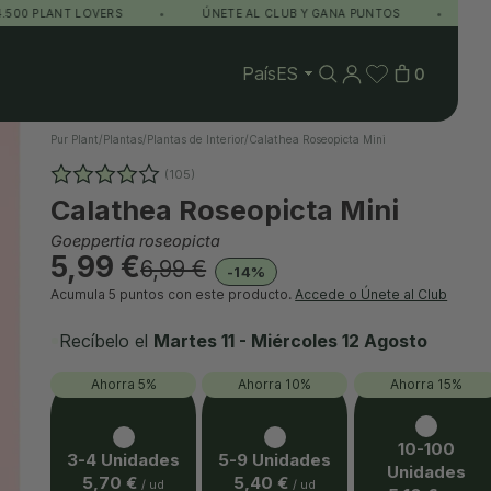
LANT LOVERS
•
ÚNETE AL CLUB Y GANA PUNTOS
•
ENVÍO GRA
País
0
Pur Plant
/
Plantas
/
Plantas de Interior
/
Calathea Roseopicta Mini
(105)
Calathea Roseopicta Mini
Goeppertia roseopicta
5,99 €
6,99 €
-14%
Acumula
5 puntos
con este producto.
Accede o Únete al Club
Recíbelo el
Martes 11 - Miércoles 12 Agosto
Ahorra 5%
Ahorra 10%
Ahorra 15%
10-100
3-4 Unidades
5-9 Unidades
Unidades
5,70 €
5,40 €
/ ud
/ ud