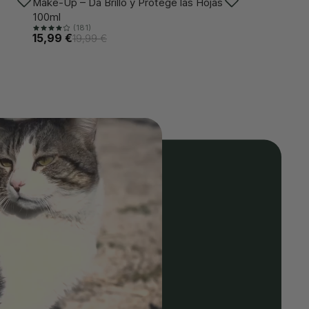
-20%
Make-Up – Da Brillo y Protege las Hojas
100ml
(181)
15,99 €
19,99 €