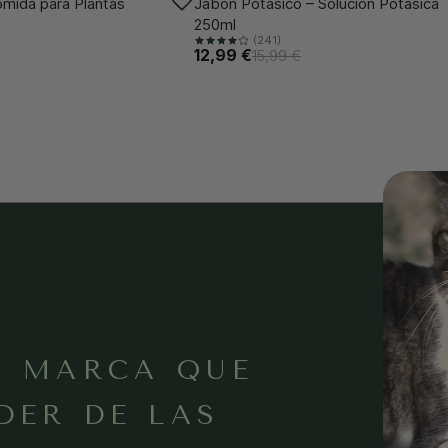
-18%
omida para Plantas
Jabón Potásico – Solución Potásica
250ml
(241)
12,99 €
15,99 €
A MARCA QUE
DER DE LAS