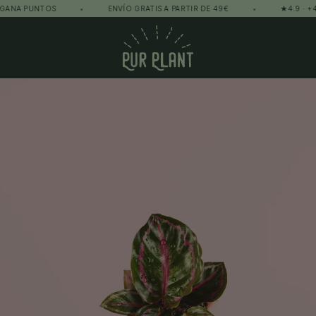
PUNTOS
•
ENVÍO GRATIS A PARTIR DE 49€
•
★4.9 · +4.500 P
Pur Plant