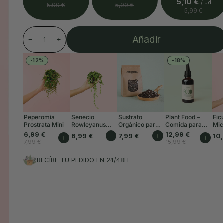
5,10 €
/ ud
5,99 €
5,99 €
5,99 €
Añadir
−
+
-12%
-18%
Peperomia
Senecio
Sustrato
Plant Food –
Fic
Prostrata Mini
Rowleyanus
Orgánico para
Comida para
Mic
Mini
Plantas de
Plantas Interior
Min
6,99 €
12,99 €
6,99 €
+
7,99 €
+
10
+
+
Interior 3L
50ml
7,99 €
15,99 €
RECÍBE TU PEDIDO EN 24/48H