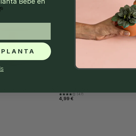
lanta Bebé en
🌱
 PLANTA
is
rracota Rosa S -9 cm
Super Mini Maceta – 7cm
(47)
4,99 €